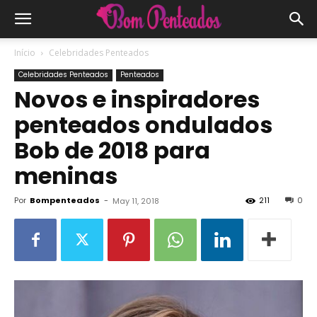
Início
Celebridades Penteados
Celebridades Penteados
Penteados
Novos e inspiradores
penteados ondulados
Bob de 2018 para
meninas
Por
Bompenteados
-
211
0
May 11, 2018