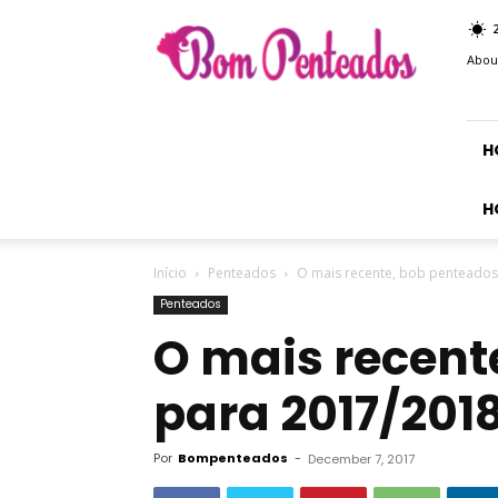
Bom
Penteados
Abou
H
H
Início
Penteados
O mais recente, bob penteados
Penteados
O mais recent
para 2017/201
Por
Bompenteados
-
December 7, 2017