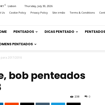
C
24.1
Thursday, July 30, 2026
Lisbon
t Us
Cookie Policy
Privacy Policy
Site irmão
Terms & Conditions
Cont
OME
PENTEADOS
DICAS PENTEADO
PENTEADOS
OMENS PENTEADOS
 para 2017/2018
e, bob penteados
8
238
0