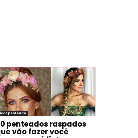
icas penteado
0 penteados raspados
ue vão fazer você