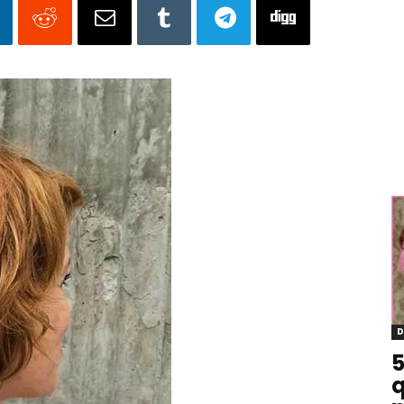
D
5
q