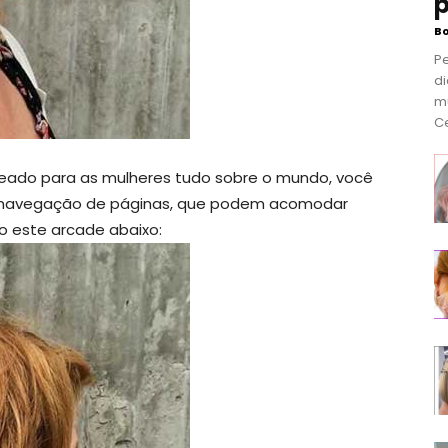
p
B
P
di
m
Ce
eado para as mulheres tudo sobre o mundo, você
r navegação de páginas, que podem acomodar
o este arcade abaixo: