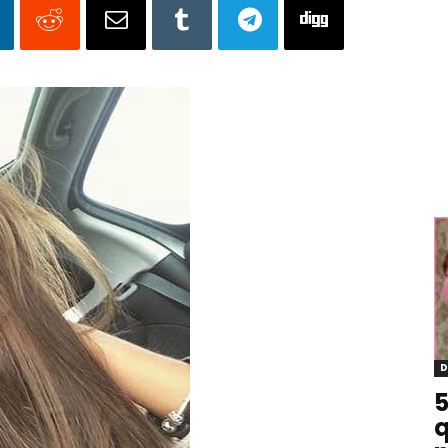
D
5
q