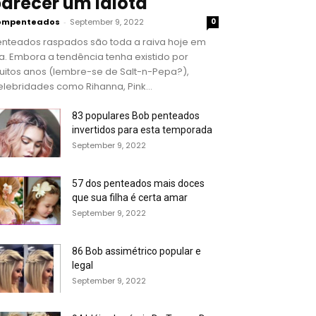
arecer um idiota
ompenteados
-
September 9, 2022
0
enteados raspados são toda a raiva hoje em
a. Embora a tendência tenha existido por
uitos anos (lembre-se de Salt-n-Pepa?),
lebridades como Rihanna, Pink...
83 populares Bob penteados
invertidos para esta temporada
September 9, 2022
57 dos penteados mais doces
que sua filha é certa amar
September 9, 2022
86 Bob assimétrico popular e
legal
September 9, 2022