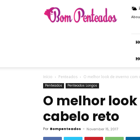
Bom
Penteados
Abou
H
H
Início
Penteados
O melhor look de inverno com 
Penteados
Penteados Longos
O melhor look
cabelo reto
Por
Bompenteados
-
November 15, 2017