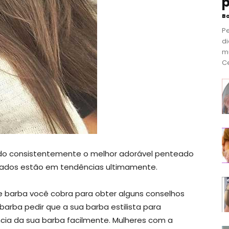
p
B
P
di
m
Ce
ido consistentemente o melhor adorável penteado
eados estão em tendências ultimamente.
ine barba você cobra para obter alguns conselhos
arba pedir que a sua barba estilista para
ia da sua barba facilmente. Mulheres com a