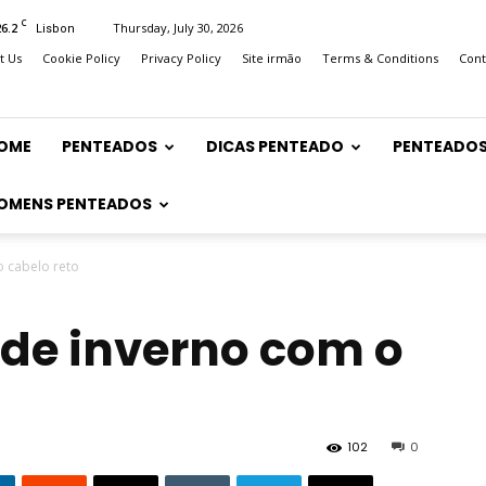
C
26.2
Thursday, July 30, 2026
Lisbon
t Us
Cookie Policy
Privacy Policy
Site irmão
Terms & Conditions
Cont
OME
PENTEADOS
DICAS PENTEADO
PENTEADOS
OMENS PENTEADOS
o cabelo reto
 de inverno com o
102
0