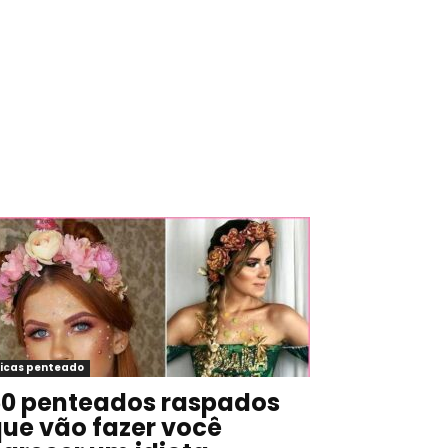
icas penteado
0 penteados raspados
ue vão fazer você