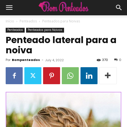
Início
Penteados
Penteados para Noivas
Penteados
Penteados para Noivas
Penteado lateral para a
noiva
Por
Bompenteados
-
370
0
July 4, 2022