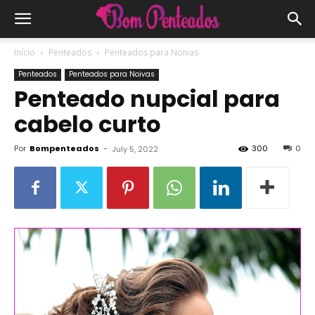
Início
Penteados
Penteados para Noivas
Penteados
Penteados para Noivas
Penteado nupcial para
cabelo curto
Por
Bompenteados
-
300
0
July 5, 2022