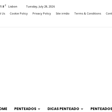
C
21.8
Tuesday, July 28, 2026
Lisbon
t Us
Cookie Policy
Privacy Policy
Site irmão
Terms & Conditions
Cont
OME
PENTEADOS
DICAS PENTEADO
PENTEADOS