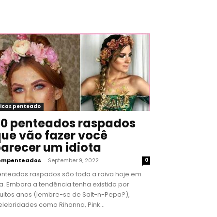
icas penteado
0 penteados raspados
ue vão fazer você
arecer um idiota
ompenteados
-
September 9, 2022
0
enteados raspados são toda a raiva hoje em
a. Embora a tendência tenha existido por
uitos anos (lembre-se de Salt-n-Pepa?),
lebridades como Rihanna, Pink...