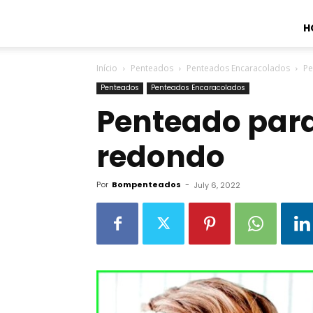
H
Início
Penteados
Penteados Encaracolados
Pe
Penteados
Penteados Encaracolados
Penteado para
redondo
Por
Bompenteados
-
July 6, 2022