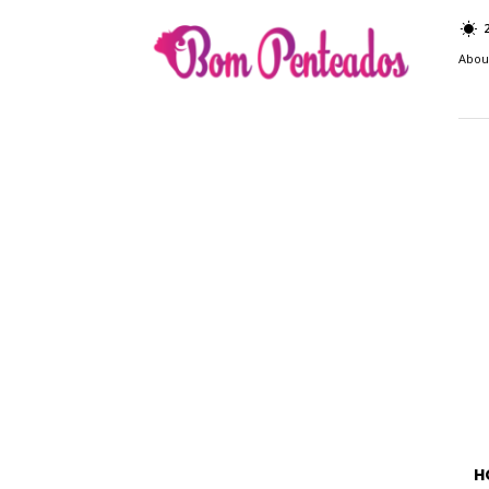
Bom
Penteados
Abou
H