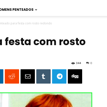
OMENS PENTEADOS
nteado para festa com rosto redondo
 festa com rosto
344
0