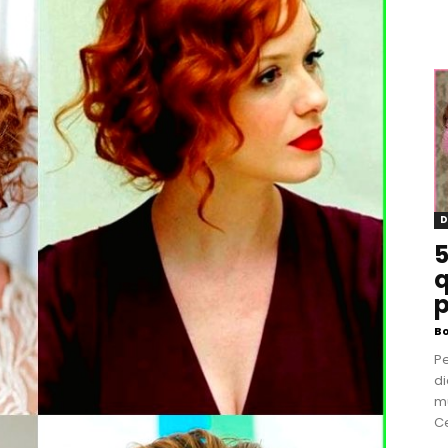
D
5
q
p
B
P
di
m
Ce