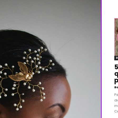
D
5
q
p
B
P
di
m
Ce