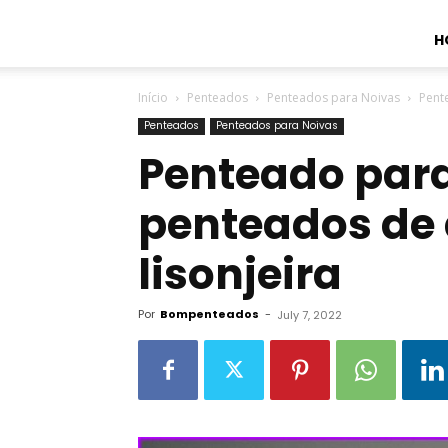
H
Início
Penteados
Penteados para Noivas
Pent
Penteados
Penteados para Noivas
Penteado para
penteados de
lisonjeira
Por
Bompenteados
-
July 7, 2022