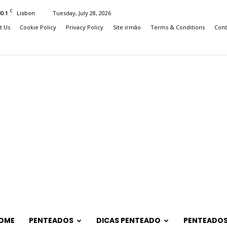
C
30.1
Tuesday, July 28, 2026
Lisbon
t Us
Cookie Policy
Privacy Policy
Site irmão
Terms & Conditions
Cont
OME
PENTEADOS
DICAS PENTEADO
PENTEADOS