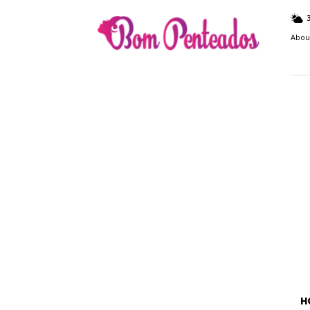
Bom
Penteados
Abou
H