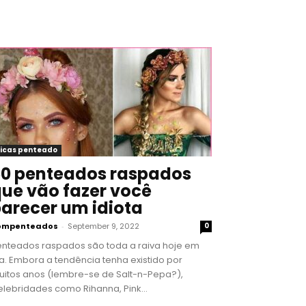
icas penteado
0 penteados raspados
ue vão fazer você
arecer um idiota
ompenteados
-
September 9, 2022
0
enteados raspados são toda a raiva hoje em
a. Embora a tendência tenha existido por
uitos anos (lembre-se de Salt-n-Pepa?),
lebridades como Rihanna, Pink...