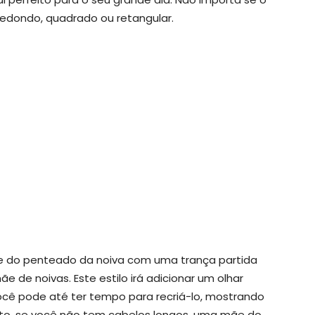
 redondo, quadrado ou retangular.
e do penteado da noiva com uma trança partida
e de noivas. Este estilo irá adicionar um olhar
Você pode até ter tempo para recriá-lo, mostrando
anto, se você não tem cabelos longos, uma mãe do