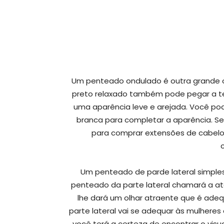
Um penteado ondulado é outra grande 
preto relaxado também pode pegar a te
uma aparência leve e arejada. Você po
branca para completar a aparência. Se
para comprar extensões de cabelo,
Um penteado de parde lateral simples
penteado da parte lateral chamará a a
lhe dará um olhar atraente que é ad
parte lateral vai se adequar às mulheres d
você terá a certeza de encontrar o visu