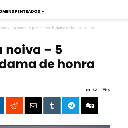
OMENS PENTEADOS
eado para noiva – 5 penteados de dama de honra lisonjeira
 noiva – 5
 dama de honra
162
0