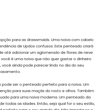
opção para as drawsmaids. Uma noiva com cabelo
ndência de Updos confusos. Este penteado criará
de até adicionar um aglomerado de flores de neve
 você é uma noiva que não quer gastar o dinheiro
 você ainda pode parecer lindo no dia do seu
casamento.
 pode ser o penteado perfeito para a noiva. Um
tenção para suas maçãs do rosto e olhos. Também
equado para uma noiva moderna. Um penteado da
e todas as idades. Então, seja qual for o seu estilo,
al perfeito para o seu grande dia. Não importa se o