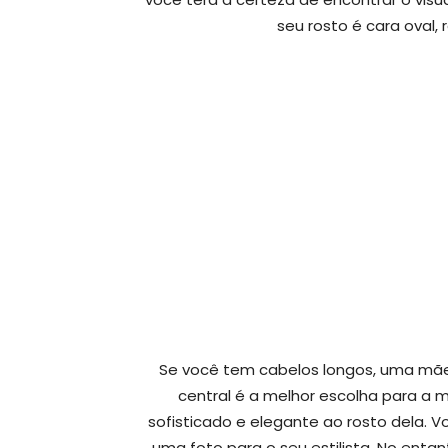
seu rosto é cara oval,
Se você tem cabelos longos, uma mã
central é a melhor escolha para a mã
sofisticado e elegante ao rosto dela. 
uma foto para o seu estilista. No ent