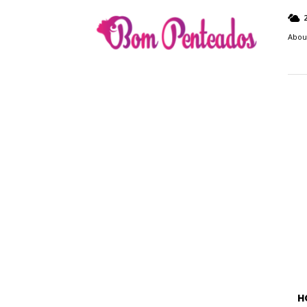
Bom
Penteados
Abou
H