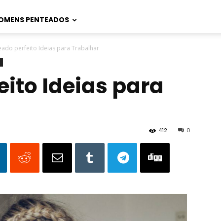
OMENS PENTEADOS
eado perfeito Ideias para Trabalhar
ito Ideias para
412
0