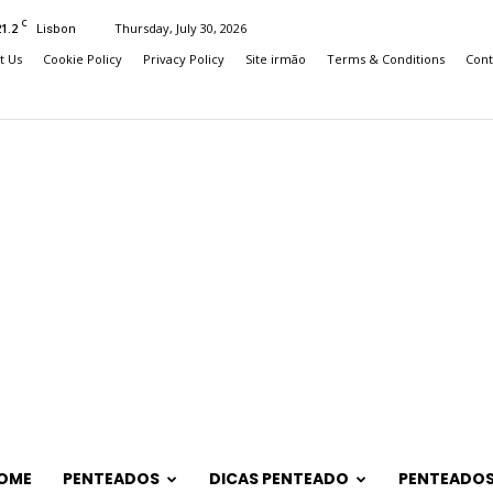
C
21.2
Thursday, July 30, 2026
Lisbon
t Us
Cookie Policy
Privacy Policy
Site irmão
Terms & Conditions
Cont
OME
PENTEADOS
DICAS PENTEADO
PENTEADOS