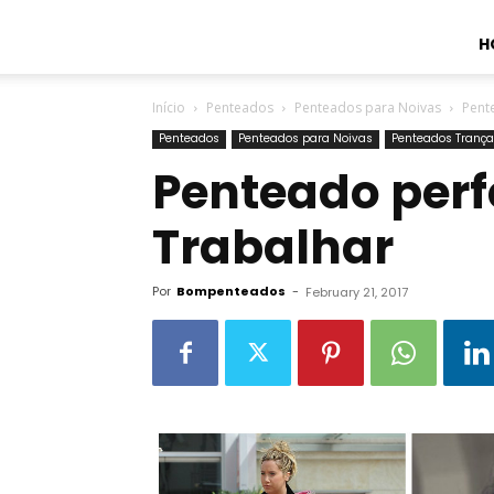
H
Início
Penteados
Penteados para Noivas
Pent
Penteados
Penteados para Noivas
Penteados Trança
Penteado perfe
Trabalhar
Por
Bompenteados
-
February 21, 2017