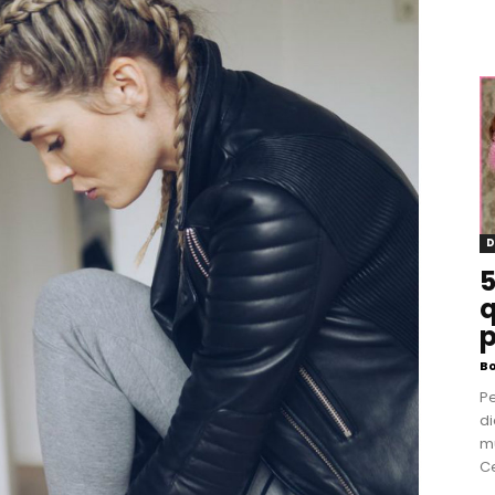
D
5
q
p
B
P
di
m
Ce