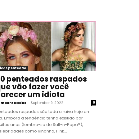
icas penteado
0 penteados raspados
ue vão fazer você
arecer um idiota
ompenteados
-
September 9, 2022
0
enteados raspados são toda a raiva hoje em
a. Embora a tendência tenha existido por
uitos anos (lembre-se de Salt-n-Pepa?),
lebridades como Rihanna, Pink...