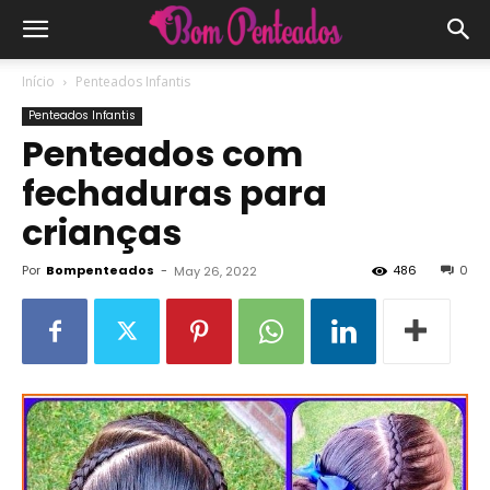
Início
Penteados Infantis
Penteados Infantis
Penteados com
fechaduras para
crianças
Por
Bompenteados
-
486
0
May 26, 2022