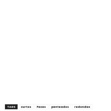
TAGS
curtos
Faces
penteados
redondas