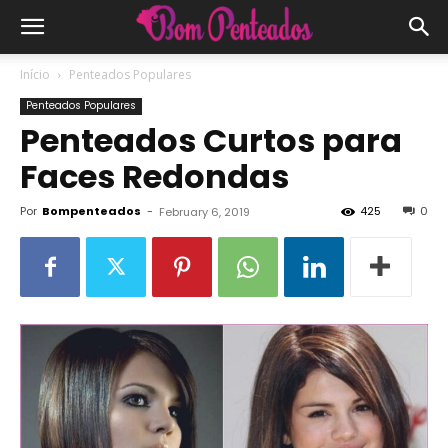
Início
Penteados Populares
Penteados Populares
Penteados Curtos para
Faces Redondas
Por
Bompenteados
-
425
0
February 6, 2019