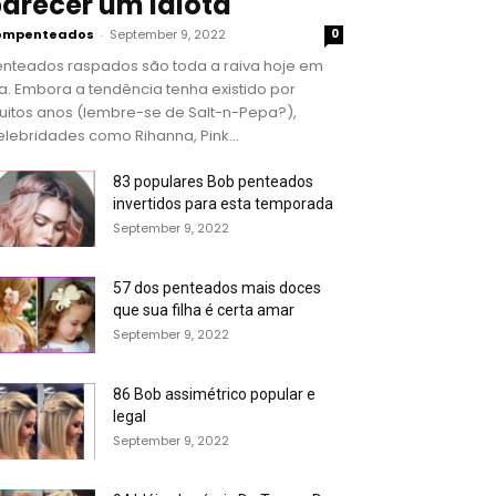
arecer um idiota
ompenteados
-
September 9, 2022
0
enteados raspados são toda a raiva hoje em
a. Embora a tendência tenha existido por
uitos anos (lembre-se de Salt-n-Pepa?),
lebridades como Rihanna, Pink...
83 populares Bob penteados
invertidos para esta temporada
September 9, 2022
57 dos penteados mais doces
que sua filha é certa amar
September 9, 2022
86 Bob assimétrico popular e
legal
September 9, 2022