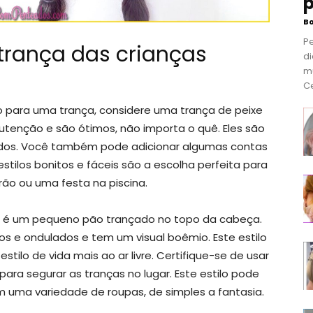
p
B
P
trança das crianças
di
m
Ce
o para uma trança, considere uma trança de peixe
nutenção e são ótimos, não importa o quê. Eles são
riados. Você também pode adicionar algumas contas
ilos bonitos e fáceis são a escolha perfeita para
ão ou uma festa na piscina.
nte é um pequeno pão trançado no topo da cabeça.
sos e ondulados e tem um visual boêmio. Este estilo
ilo de vida mais ao ar livre. Certifique-se de usar
 para segurar as tranças no lugar. Este estilo pode
 uma variedade de roupas, de simples a fantasia.