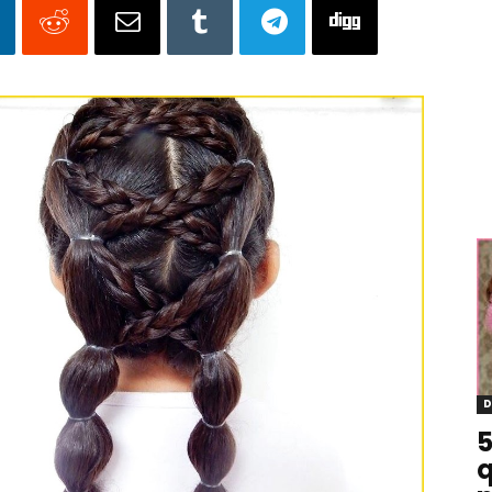
D
5
q