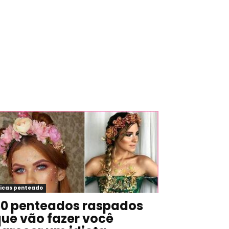
icas penteado
0 penteados raspados
ue vão fazer você