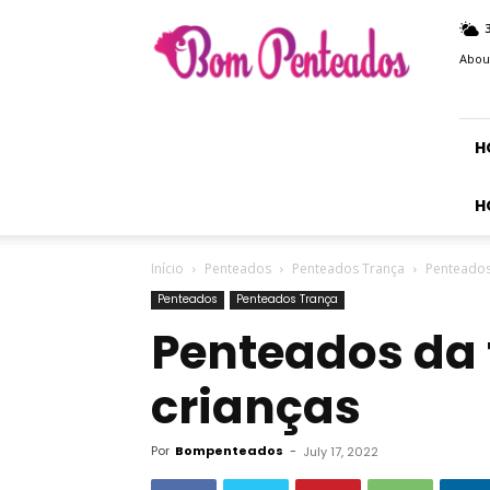
Bom
Penteados
Abou
H
H
Início
Penteados
Penteados Trança
Penteados
Penteados
Penteados Trança
Penteados da 
crianças
Por
Bompenteados
-
July 17, 2022