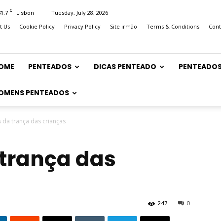
C
31.7
Tuesday, July 28, 2026
Lisbon
t Us
Cookie Policy
Privacy Policy
Site irmão
Terms & Conditions
Cont
OME
PENTEADOS
DICAS PENTEADO
PENTEADOS
OMENS PENTEADOS
 da trança das crianças
trança das
247
0