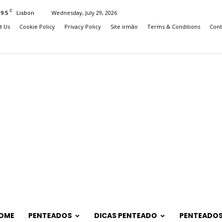
C
19.5
Wednesday, July 29, 2026
Lisbon
t Us
Cookie Policy
Privacy Policy
Site irmão
Terms & Conditions
Cont
OME
PENTEADOS
DICAS PENTEADO
PENTEADOS