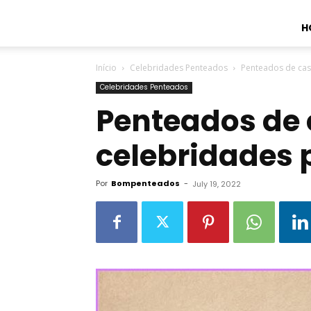
H
Início
Celebridades Penteados
Penteados de ca
Celebridades Penteados
Penteados de
celebridades
Por
Bompenteados
-
July 19, 2022