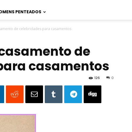
OMENS PENTEADOS
samento de celebridades para casamentos
 casamento de
 para casamentos
126
0