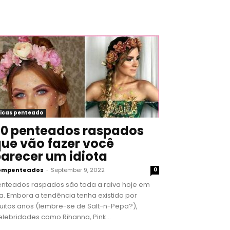
icas penteado
0 penteados raspados
ue vão fazer você
arecer um idiota
ompenteados
-
September 9, 2022
0
enteados raspados são toda a raiva hoje em
a. Embora a tendência tenha existido por
uitos anos (lembre-se de Salt-n-Pepa?),
lebridades como Rihanna, Pink...