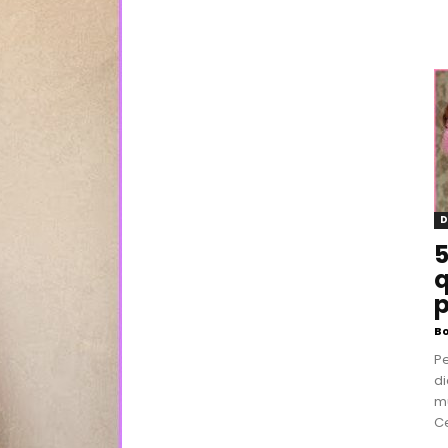
D
5
q
p
B
P
di
m
Ce