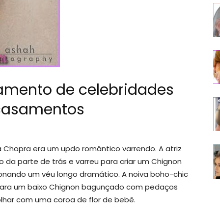
amento de celebridades
casamentos
Chopra era um updo romântico varrendo. A atriz
io da parte de trás e varreu para criar um Chignon
cionando um véu longo dramático. A noiva boho-chic
oi para um baixo Chignon bagunçado com pedaços
 olhar com uma coroa de flor de bebê.