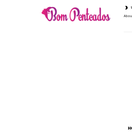
Bom
Penteados
Abou
H