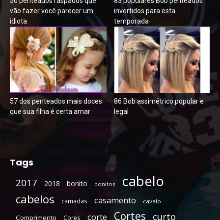
50 penteados raspados que
83 populares Bob penteados
vão fazer você parecer um
invertidos para esta
idiota
temporada
57 dos penteados mais doces
86 Bob assimétrico popular e
que sua filha é certa amar
legal
Tags
cabelo
2017
2018
bonito
bonitos
cabelos
casamento
camadas
cavalo
Cortes
curto
corte
Comprimento
Cores