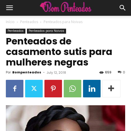
Início
Penteados
Penteados para Noivas
Penteados
Penteados para Noivas
Penteados de
casamento sutis para
mulheres negras
Por
Bompenteados
-
659
0
July 12, 2018