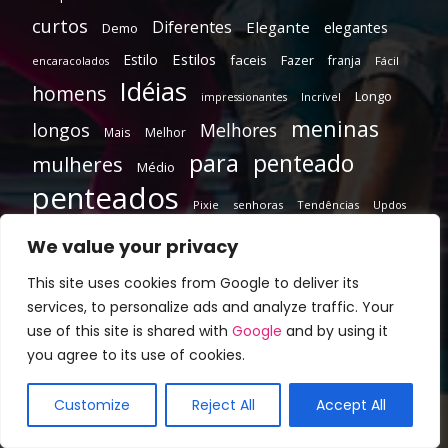
curtos
Diferentes
Elegante
elegantes
Demo
Estilos
Estilo
faceis
Fazer
franja
encaracolados
Fácil
Idéias
homens
Longo
Incrível
impressionantes
meninas
longos
Melhores
Mais
Melhor
para
penteado
mulheres
Médio
penteados
Pixie
senhoras
Tendências
Updos
We value your privacy
This site uses cookies from Google to deliver its
services, to personalize ads and analyze traffic. Your
use of this site is shared with
Google
and by using it
you agree to its use of cookies.
Customize
Reject All
Accept All