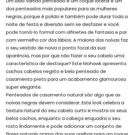
Um lado varrido penteado e um coque lateral é um
dos penteados mais populares para as mulheres
negras, porque é polido e também pode durar toda a
noite de festa e diversão sem se desfazer e você
pode torná-lo formal com alfinetes de fantasia e par
com vermelho cor dos lábios. A maioria das noivas faz
o seu vestido de noiva o ponto focal da sua
aparência, mas por que não fazer o seu cabelo uma
característica de destaque? Este Mohawk apresenta
cachos cabelos negrito e belo penteado de
casamento preto para um acabamento glamouroso
super elegante.
Penteados de casamento natural são algo que as
noivas negras devem considerar. Este look celebra a
textura natural do seu cabelo curto e mostra os seus
belos cachos, enquanto a cabeça enquadra o seu
rosto lindamente e pode adicionar um conjunto de
flores naturais acima das suas orelhas para um toque