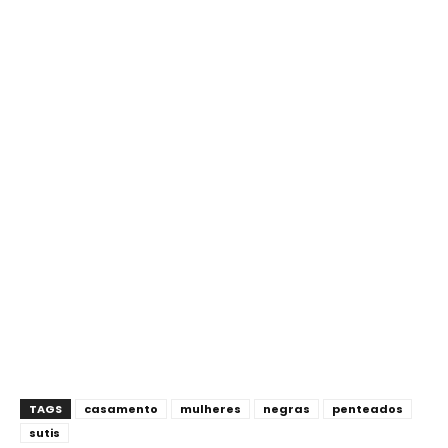
TAGS
casamento
mulheres
negras
penteados
sutis