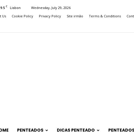
C
19.5
Wednesday, July 29, 2026
Lisbon
t Us
Cookie Policy
Privacy Policy
Site irmão
Terms & Conditions
Cont
OME
PENTEADOS
DICAS PENTEADO
PENTEADOS