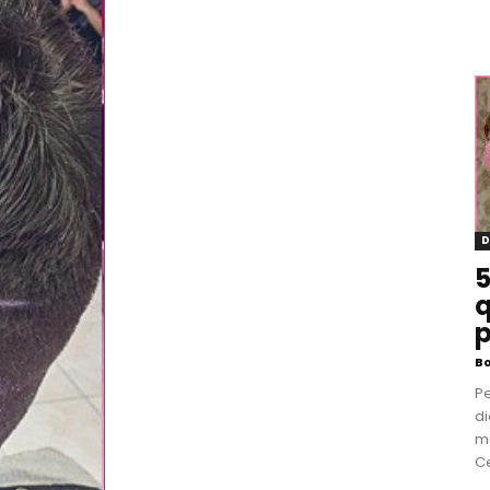
D
5
q
p
B
P
di
m
Ce