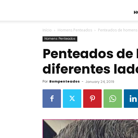
H
Início
Homens Penteados
Penteados de homens d
Homens Penteados
Penteados de
diferentes lad
Por
Bompenteados
-
January 24, 2019