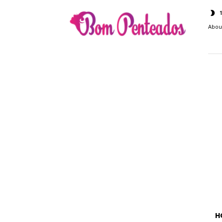
Bom
Penteados
Abou
H