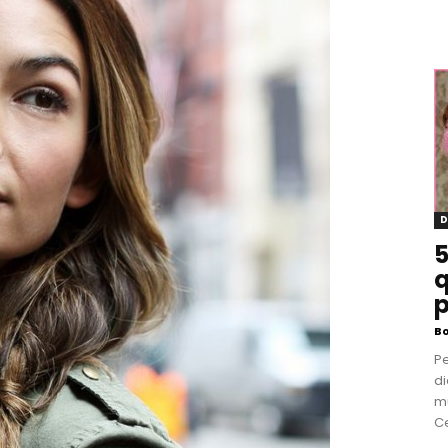
D
5
q
p
B
P
di
m
Ce