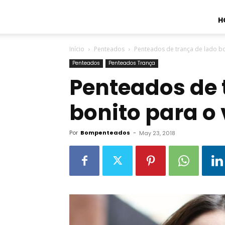
H
Início
Penteados
Penteados de trança de lado bo
Penteados
Penteados Trança
Penteados de 
bonito para o
Por
Bompenteados
-
May 23, 2018