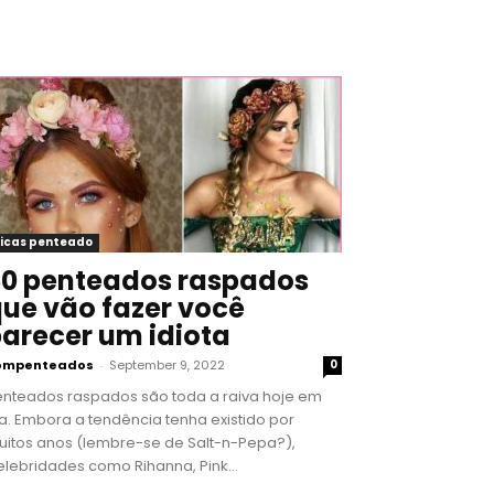
icas penteado
0 penteados raspados
ue vão fazer você
arecer um idiota
ompenteados
-
September 9, 2022
0
enteados raspados são toda a raiva hoje em
a. Embora a tendência tenha existido por
uitos anos (lembre-se de Salt-n-Pepa?),
lebridades como Rihanna, Pink...