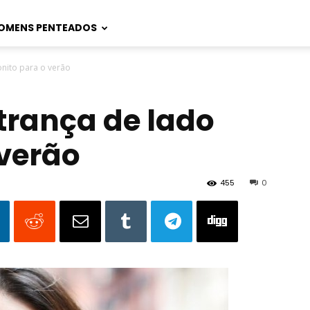
OMENS PENTEADOS
nito para o verão
trança de lado
 verão
455
0