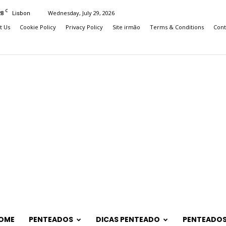
C
28
Wednesday, July 29, 2026
Lisbon
t Us
Cookie Policy
Privacy Policy
Site irmão
Terms & Conditions
Cont
OME
PENTEADOS
DICAS PENTEADO
PENTEADOS