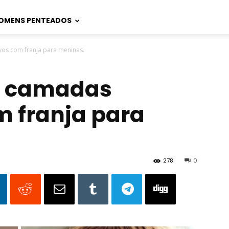
OMENS PENTEADOS
os com franja para meninas.
m camadas
m franja para
278
0