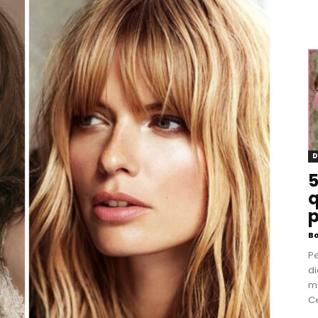
D
5
q
p
B
P
di
m
Ce