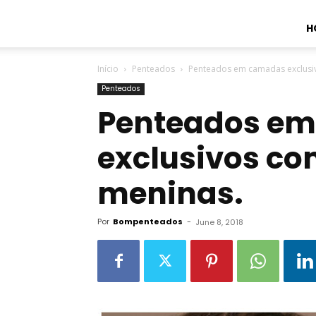
H
Início
Penteados
Penteados em camadas exclusiv
Penteados
Penteados e
exclusivos co
meninas.
Por
Bompenteados
-
June 8, 2018