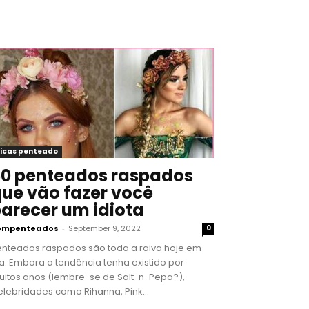
icas penteado
0 penteados raspados
ue vão fazer você
arecer um idiota
ompenteados
-
September 9, 2022
0
enteados raspados são toda a raiva hoje em
a. Embora a tendência tenha existido por
uitos anos (lembre-se de Salt-n-Pepa?),
lebridades como Rihanna, Pink...