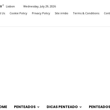
C
28
Wednesday, July 29, 2026
Lisbon
t Us
Cookie Policy
Privacy Policy
Site irmão
Terms & Conditions
Cont
OME
PENTEADOS
DICAS PENTEADO
PENTEADOS