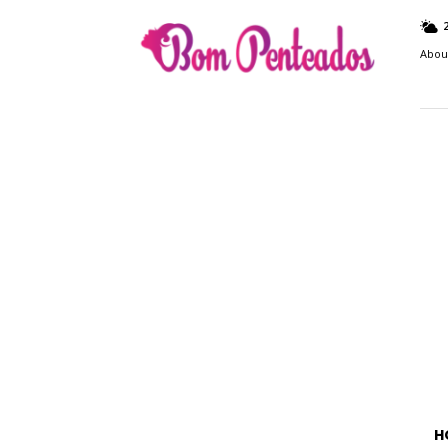
Bom
Penteados
Abou
H