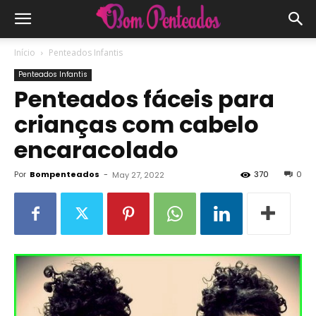
Início
Penteados Infantis
Penteados Infantis
Penteados fáceis para
crianças com cabelo
encaracolado
Por
Bompenteados
-
370
0
May 27, 2022