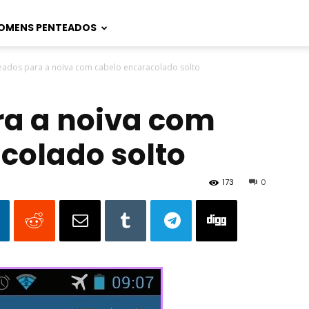
OMENS PENTEADOS
eados para a noiva com cabelo encaracolado solto
ra a noiva com
colado solto
173
0