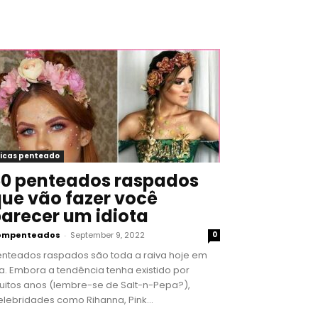
icas penteado
0 penteados raspados
ue vão fazer você
arecer um idiota
ompenteados
-
September 9, 2022
0
enteados raspados são toda a raiva hoje em
a. Embora a tendência tenha existido por
uitos anos (lembre-se de Salt-n-Pepa?),
lebridades como Rihanna, Pink...