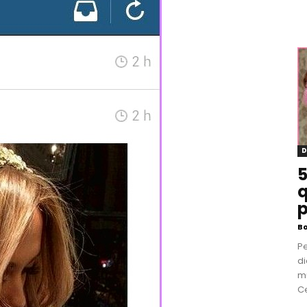
D
5
q
p
B
P
di
m
Ce