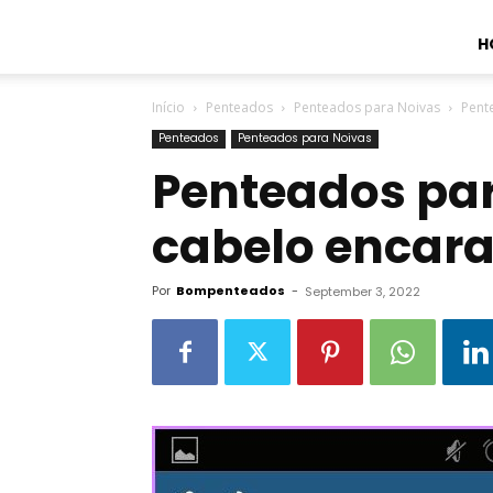
H
Início
Penteados
Penteados para Noivas
Pent
Penteados
Penteados para Noivas
Penteados pa
cabelo encara
Por
Bompenteados
-
September 3, 2022