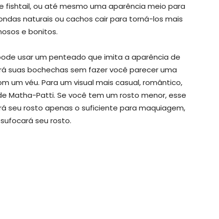
e fishtail, ou até mesmo uma aparência meio para
ndas naturais ou cachos cair para torná-los mais
osos e bonitos.
pode usar um penteado que imita a aparência de
brirá suas bochechas sem fazer você parecer uma
om um véu. Para um visual mais casual, romântico,
e Matha-Patti. Se você tem um rosto menor, esse
brirá seu rosto apenas o suficiente para maquiagem,
sufocará seu rosto.