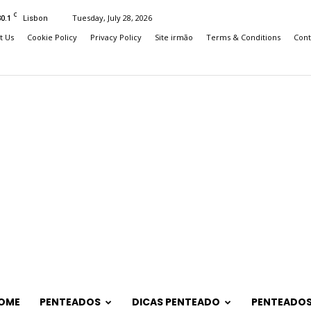
C
30.1
Tuesday, July 28, 2026
Lisbon
t Us
Cookie Policy
Privacy Policy
Site irmão
Terms & Conditions
Cont
OME
PENTEADOS
DICAS PENTEADO
PENTEADOS