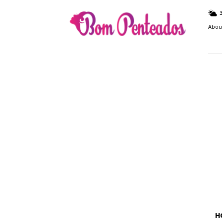
Bom
Penteados
Abou
H