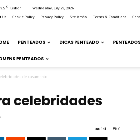
C
19.5
Wednesday, July 29, 2026
Lisbon
t Us
Cookie Policy
Privacy Policy
Site irmão
Terms & Conditions
Cont
OME
PENTEADOS
DICAS PENTEADO
PENTEADOS
OMENS PENTEADOS
celebridades de casamento
a celebridades
o
141
0