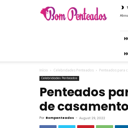
Bom
Penteados
Abou
H
H
Início
Celebridades Penteados
Penteados para 
Celebridades Penteados
Penteados par
de casament
Por
Bompenteados
-
August 29, 2022