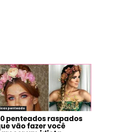
icas penteado
0 penteados raspados
ue vão fazer você