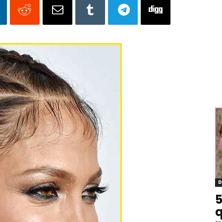
D
5
q