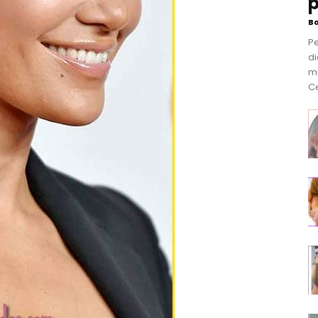
p
B
P
di
m
Ce