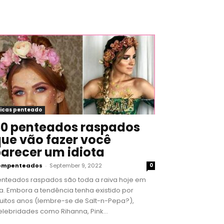
icas penteado
0 penteados raspados
ue vão fazer você
arecer um idiota
ompenteados
-
September 9, 2022
0
enteados raspados são toda a raiva hoje em
a. Embora a tendência tenha existido por
uitos anos (lembre-se de Salt-n-Pepa?),
lebridades como Rihanna, Pink...