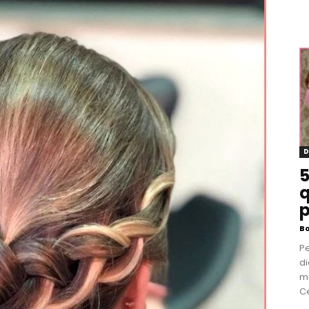
D
5
q
p
B
P
di
m
Ce