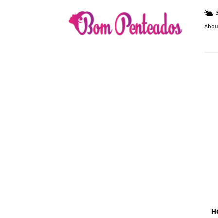
Bom
Penteados
Abou
H