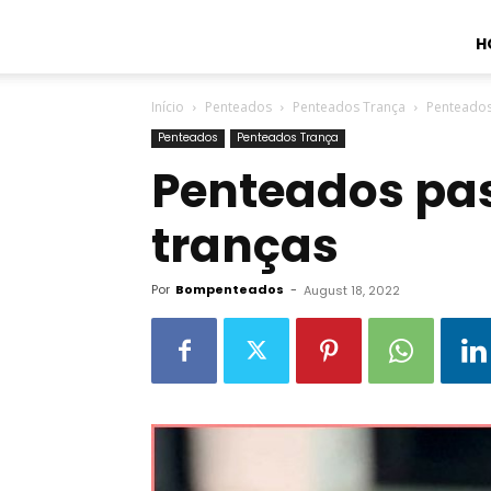
H
Início
Penteados
Penteados Trança
Penteados
Penteados
Penteados Trança
Penteados pa
tranças
Por
Bompenteados
-
August 18, 2022