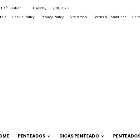
C
31.7
Tuesday, July 28, 2026
Lisbon
t Us
Cookie Policy
Privacy Policy
Site irmão
Terms & Conditions
Cont
OME
PENTEADOS
DICAS PENTEADO
PENTEADOS