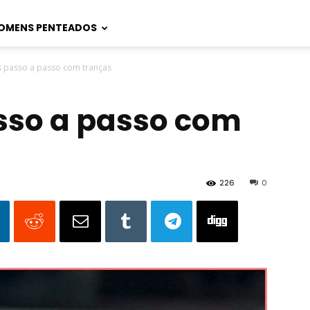
OMENS PENTEADOS
 passo a passo com tranças
sso a passo com
226
0