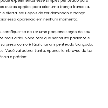
 pode experimentar este simples penteado para
itas outras opções para criar uma trança francesa,
 e divirta-se! Depois de ter dominado a trança
ecriar essa aparência em nenhum momento.
, certifique-se de ter uma pequena seção do seu
te mais difícil. Você tem que ser muito paciente e
 surpreso como é fácil criar um penteado trançado.
z. Você vai adorar tanto. Apenas lembre-se de ter
ência e prática!