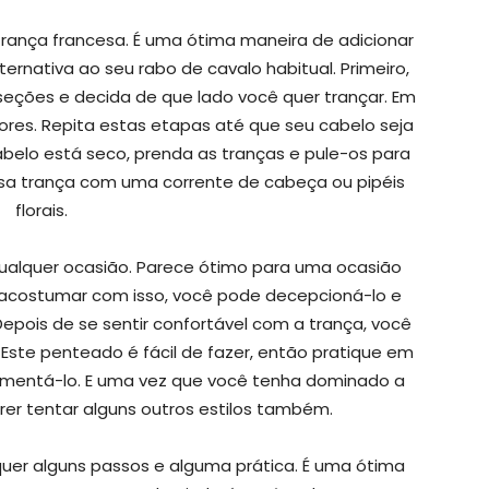
rança francesa. É uma ótima maneira de adicionar
ernativa ao seu rabo de cavalo habitual. Primeiro,
seções e decida de que lado você quer trançar. Em
res. Repita estas etapas até que seu cabelo seja
elo está seco, prenda as tranças e pule-os para
ssa trança com uma corrente de cabeça ou pipéis
florais.
ualquer ocasião. Parece ótimo para uma ocasião
e acostumar com isso, você pode decepcioná-lo e
 Depois de se sentir confortável com a trança, você
Este penteado é fácil de fazer, então pratique em
imentá-lo. E uma vez que você tenha dominado a
uerer tentar alguns outros estilos também.
uer alguns passos e alguma prática. É uma ótima