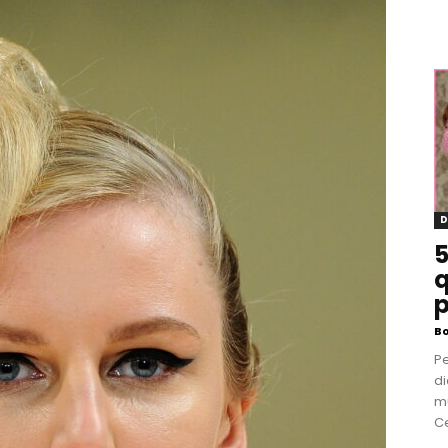
D
5
q
p
B
P
di
m
Ce