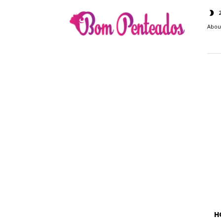
Bom
Penteados
Abou
H