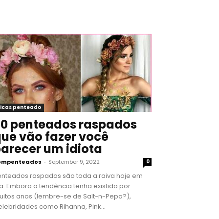
icas penteado
0 penteados raspados
ue vão fazer você
arecer um idiota
ompenteados
-
September 9, 2022
0
enteados raspados são toda a raiva hoje em
a. Embora a tendência tenha existido por
uitos anos (lembre-se de Salt-n-Pepa?),
lebridades como Rihanna, Pink...