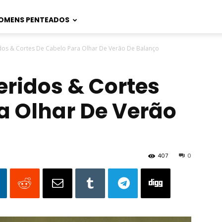
OMENS PENTEADOS
os & Cortes De Cabelo Para Olhar De Verão De Balanço
ridos & Cortes
a Olhar De Verão
407
0