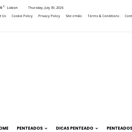
C
20
Thursday, July 30, 2026
Lisbon
t Us
Cookie Policy
Privacy Policy
Site irmão
Terms & Conditions
Cont
OME
PENTEADOS
DICAS PENTEADO
PENTEADOS