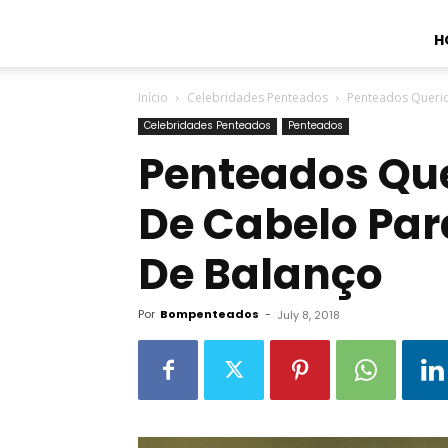
H
Início
Celebridades Penteados
Penteados Querid
Celebridades Penteados
Penteados
Penteados Que
De Cabelo Par
De Balanço
Por
Bompenteados
-
July 8, 2018