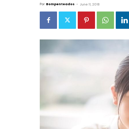
Por
Bompenteados
-
June 11, 2018