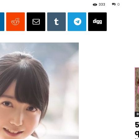
333
0
D
5
q