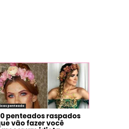
icas penteado
0 penteados raspados
ue vão fazer você