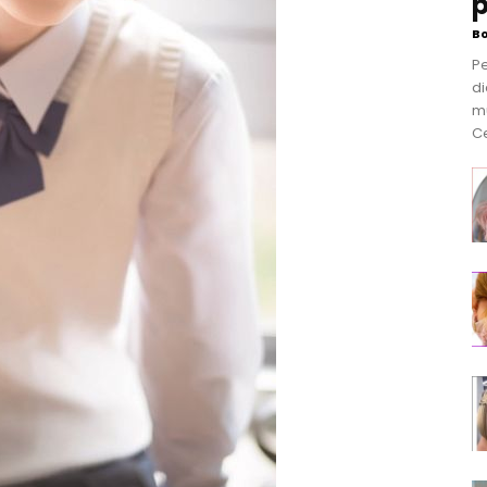
p
B
P
di
m
Ce