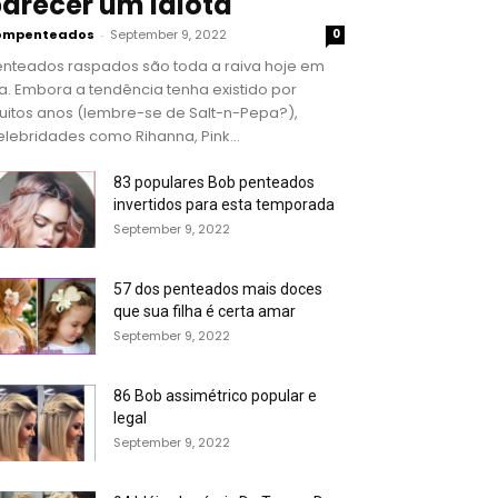
arecer um idiota
ompenteados
-
September 9, 2022
0
enteados raspados são toda a raiva hoje em
a. Embora a tendência tenha existido por
uitos anos (lembre-se de Salt-n-Pepa?),
lebridades como Rihanna, Pink...
83 populares Bob penteados
invertidos para esta temporada
September 9, 2022
57 dos penteados mais doces
que sua filha é certa amar
September 9, 2022
86 Bob assimétrico popular e
legal
September 9, 2022