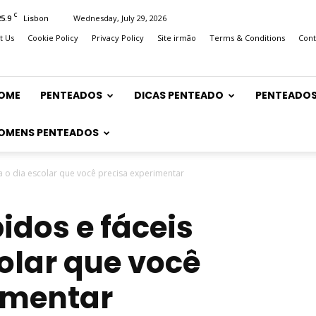
C
25.9
Wednesday, July 29, 2026
Lisbon
t Us
Cookie Policy
Privacy Policy
Site irmão
Terms & Conditions
Cont
OME
PENTEADOS
DICAS PENTEADO
PENTEADOS
OMENS PENTEADOS
a o dia escolar que você precisa experimentar
idos e fáceis
olar que você
imentar