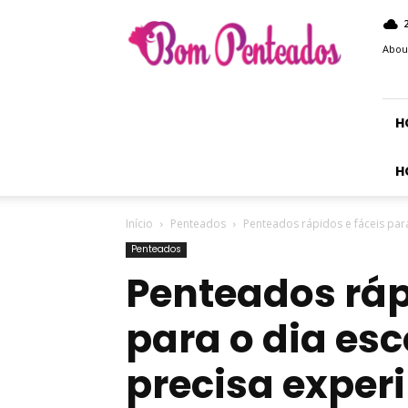
Bom
Penteados
Abou
H
H
Início
Penteados
Penteados rápidos e fáceis par
Penteados
Penteados ráp
para o dia esc
precisa exper