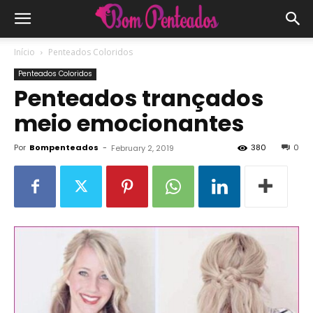
Início
Penteados Coloridos
Penteados Coloridos
Penteados trançados
meio emocionantes
Por
Bompenteados
-
380
0
February 2, 2019