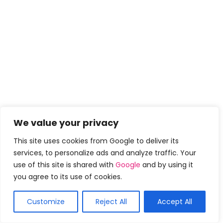
Este é o mais impressionante penteados meio
We value your privacy
trançados que você pode tentar. Basta ir para
This site uses cookies from Google to deliver its
tranças duplas na parte de trás e deixar o cabelo
services, to personalize ads and analyze traffic. Your
solto. Dar-lhes cachos também funciona
use of this site is shared with
Google
and by using it
surpreendentemente.
you agree to its use of cookies.
Customize
Reject All
Accept All