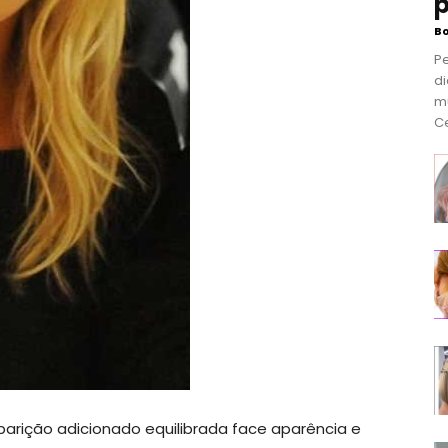
p
B
P
di
m
Ce
aparição adicionado equilibrada face aparência e