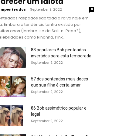
arecer um idiota
ompenteados
-
September 9, 2022
0
enteados raspados são toda a raiva hoje em
a. Embora a tendência tenha existido por
uitos anos (lembre-se de Salt-n-Pepa?),
lebridades como Rihanna, Pink...
83 populares Bob penteados
invertidos para esta temporada
September 9, 2022
57 dos penteados mais doces
que sua filha é certa amar
September 9, 2022
86 Bob assimétrico popular e
legal
September 9, 2022