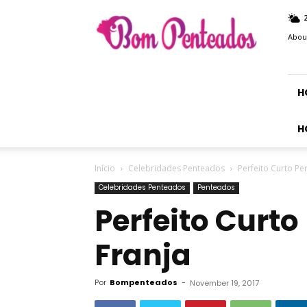
Bom
Penteados
Abou
H
H
Início
Celebridades Penteados
Perfeito Curto P
Celebridades Penteados
Penteados
Perfeito Curt
Franja
Por
Bompenteados
-
November 19, 2017