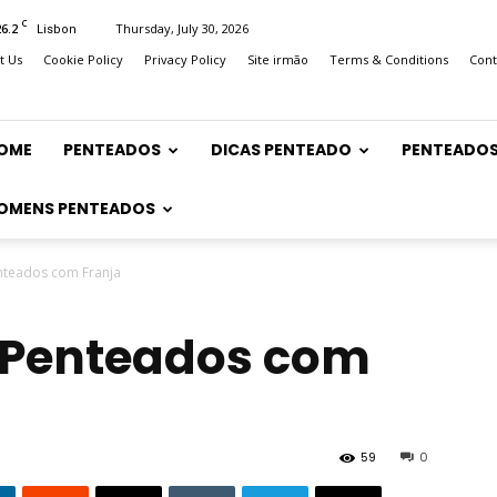
C
26.2
Thursday, July 30, 2026
Lisbon
t Us
Cookie Policy
Privacy Policy
Site irmão
Terms & Conditions
Cont
OME
PENTEADOS
DICAS PENTEADO
PENTEADOS
OMENS PENTEADOS
enteados com Franja
o Penteados com
59
0