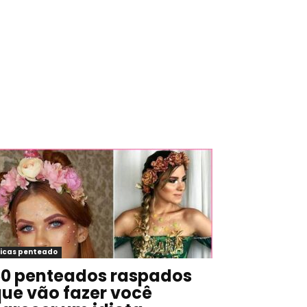
icas penteado
0 penteados raspados
ue vão fazer você