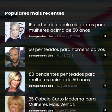
Populares mais recentes
15 cortes de cabelo elegantes para
mulheres acima de 50 anos
Bompenteados
-
February 12, 2019
0
50 penteados para homens calvos
Bompenteados
-
May 8, 2018
3
80 pendentes penteados para
mulheres acima de 50 anos
Bompenteados
-
August 11, 2018
0
25 Cabelo Curto Moderna para
Mulheres Mais Velhas
Bompenteados
-
June 23, 2016
0