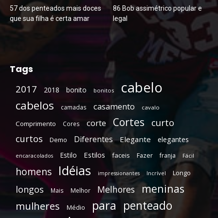
57 dos penteados mais doces
86 Bob assimétrico popular e
que sua filha é certa amar
legal
Tags
cabelo
2017
2018
bonito
bonitos
cabelos
casamento
camadas
cavalo
Cortes
curto
corte
Comprimento
Cores
curtos
Diferentes
Elegante
elegantes
Demo
Estilos
Estilo
faceis
Fazer
franja
encaracolados
Fácil
Idéias
homens
Longo
Incrível
impressionantes
meninas
longos
Melhores
Mais
Melhor
para
penteado
mulheres
Médio