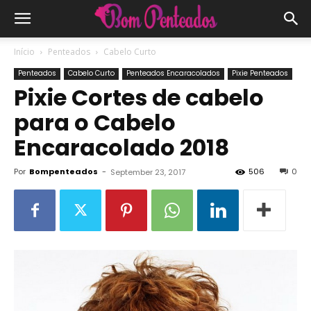
Início
Penteados
Cabelo Curto
Penteados
Cabelo Curto
Penteados Encaracolados
Pixie Penteados
Pixie Cortes de cabelo
para o Cabelo
Encaracolado 2018
Por
Bompenteados
-
506
0
September 23, 2017