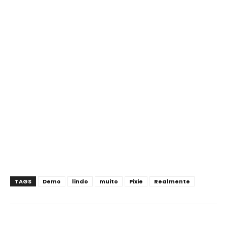
TAGS
Demo
lindo
muito
Pixie
Realmente