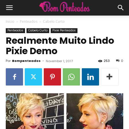
Início
Penteados
Cabelo Curto
Penteados
Cabelo Curto
Pixie Penteados
Realmente Muito Lindo
Pixie Demo
Por
Bompenteados
-
253
0
November 1, 2017