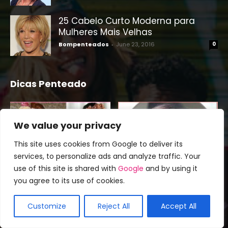
25 Cabelo Curto Moderna para
Mulheres Mais Velhas
Bompenteados
-
June 23, 2016
0
Dicas Penteado
We value your privacy
This site uses cookies from Google to deliver its
services, to personalize ads and analyze traffic. Your
use of this site is shared with
Google
and by using it
50 penteados raspados que
83 populares Bob penteados
you agree to its use of cookies.
vão fazer você parecer um
invertidos para esta
idiota
temporada
Customize
Reject All
Accept All