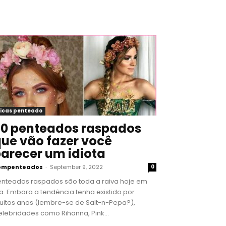
icas penteado
0 penteados raspados
ue vão fazer você
arecer um idiota
ompenteados
-
September 9, 2022
0
enteados raspados são toda a raiva hoje em
a. Embora a tendência tenha existido por
uitos anos (lembre-se de Salt-n-Pepa?),
lebridades como Rihanna, Pink...