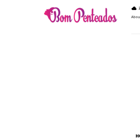
Bom
Penteados
Abou
H