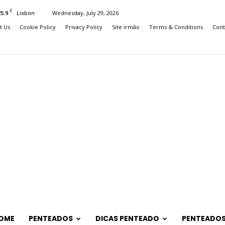
C
25.9
Wednesday, July 29, 2026
Lisbon
t Us
Cookie Policy
Privacy Policy
Site irmão
Terms & Conditions
Cont
OME
PENTEADOS
DICAS PENTEADO
PENTEADOS