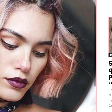
D
5
q
p
B
P
di
m
Ce