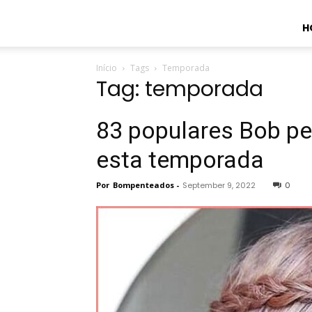
H
Início
Tags
Temporada
Tag: temporada
83 populares Bob pe
esta temporada
Por
Bompenteados
-
September 9, 2022
0