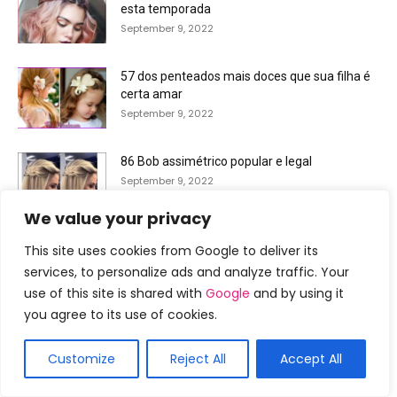
esta temporada
September 9, 2022
57 dos penteados mais doces que sua filha é
certa amar
September 9, 2022
86 Bob assimétrico popular e legal
September 9, 2022
We value your privacy
94 Idéias Incríveis De Trança De Rabo De Peixe
This site uses cookies from Google to deliver its
Com Tutoriais
services, to personalize ads and analyze traffic. Your
September 9, 2022
use of this site is shared with
Google
and by using it
you agree to its use of cookies.
Customize
Reject All
Accept All