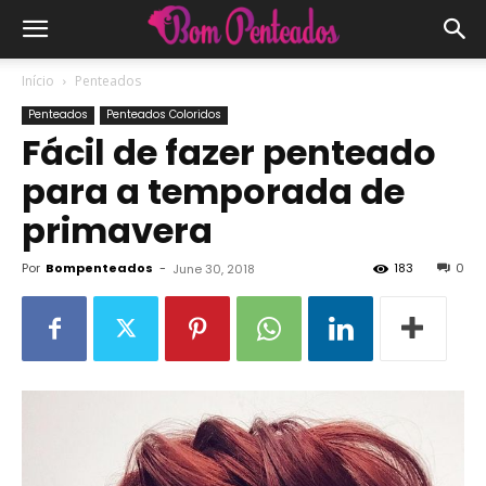
Início
Penteados
Penteados
Penteados Coloridos
Fácil de fazer penteado
para a temporada de
primavera
Por
Bompenteados
-
183
0
June 30, 2018