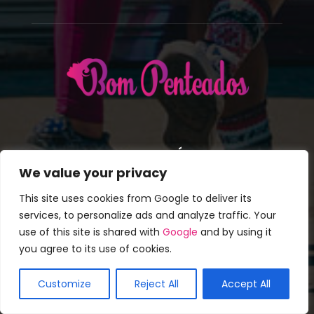
SOBRE NÓS
We value your privacy
Penteados Coloridos, inspiração daqui para o seu Dicas
This site uses cookies from Google to deliver its
penteado, Tipo de Cabelos, Penteados Populares,
services, to personalize ads and analyze traffic. Your
Celebridades Penteados e ideias divertidas.
use of this site is shared with
Google
and by using it
Contato:
info@bompenteados.com
you agree to its use of cookies.
Customize
Reject All
Accept All
SIGA-NOS