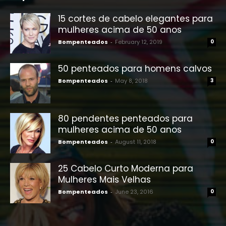
15 cortes de cabelo elegantes para
mulheres acima de 50 anos
Bompenteados
-
February 12, 2019
0
50 penteados para homens calvos
Bompenteados
-
May 8, 2018
3
80 pendentes penteados para
mulheres acima de 50 anos
Bompenteados
-
August 11, 2018
0
25 Cabelo Curto Moderna para
Mulheres Mais Velhas
Bompenteados
-
June 23, 2016
0