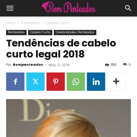
Início
Penteados
Cabelo Curto
Penteados
Cabelo Curto
Celebridades Penteados
Tendências de cabelo
curto legal 2018
Por
Bompenteados
-
150
0
May 12, 2018