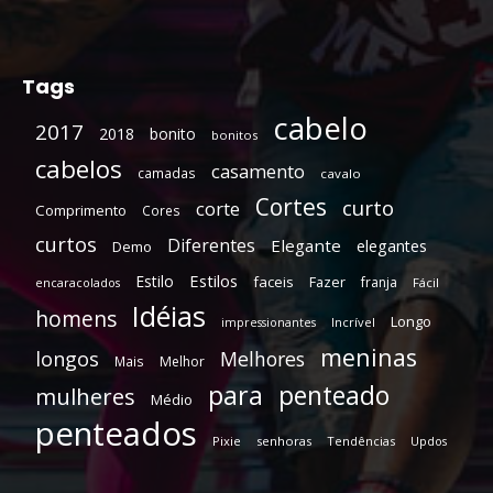
Tags
cabelo
2017
2018
bonito
bonitos
cabelos
casamento
camadas
cavalo
Cortes
curto
corte
Comprimento
Cores
curtos
Diferentes
Elegante
elegantes
Demo
Estilos
Estilo
faceis
Fazer
franja
encaracolados
Fácil
Idéias
homens
Longo
Incrível
impressionantes
meninas
longos
Melhores
Mais
Melhor
para
penteado
mulheres
Médio
penteados
Pixie
senhoras
Tendências
Updos