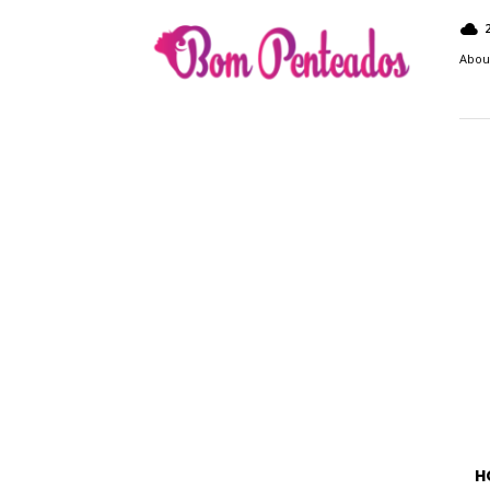
Bom
Penteados
Abou
H