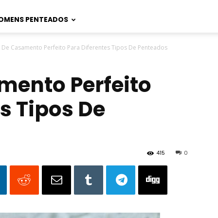
OMENS PENTEADOS
a De Casamento Perfeito Para Diferentes Tipos De Penteados
mento Perfeito
s Tipos De
415
0