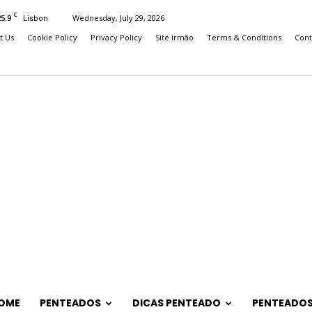
C
25.9
Wednesday, July 29, 2026
Lisbon
t Us
Cookie Policy
Privacy Policy
Site irmão
Terms & Conditions
Cont
OME
PENTEADOS
DICAS PENTEADO
PENTEADOS