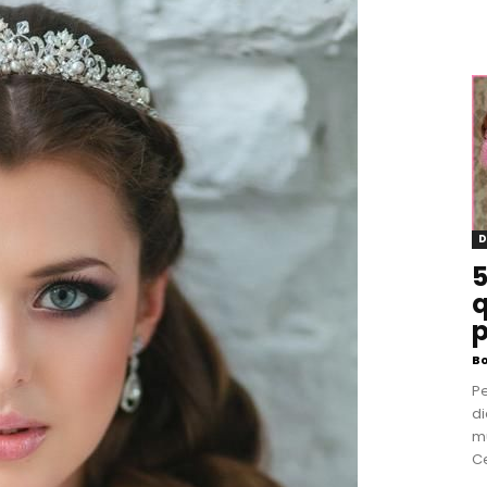
D
5
q
p
B
P
di
m
Ce