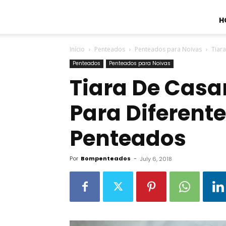
H
Início
Penteados
Penteados para Noivas
Tiar
Penteados
Penteados para Noivas
Tiara De Casa
Para Diferente
Penteados
Por
Bompenteados
-
July 6, 2018