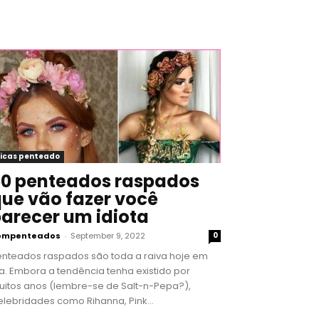
icas penteado
0 penteados raspados
ue vão fazer você
arecer um idiota
ompenteados
-
September 9, 2022
0
enteados raspados são toda a raiva hoje em
a. Embora a tendência tenha existido por
uitos anos (lembre-se de Salt-n-Pepa?),
lebridades como Rihanna, Pink...