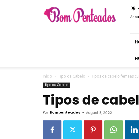
Bom
Penteados
Abou
H
H
Início
Tipo de Cabelo
Tipos de cabelo fêmeas cu
Tipo de Cabelo
Tipos de cabe
Por
Bompenteados
-
August 8, 2022