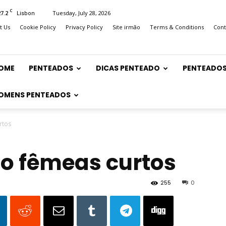
C
27.2
Tuesday, July 28, 2026
Lisbon
t Us
Cookie Policy
Privacy Policy
Site irmão
Terms & Conditions
Cont
OME
PENTEADOS
DICAS PENTEADO
PENTEADOS
OMENS PENTEADOS
rtos
lo fêmeas curtos
255
0