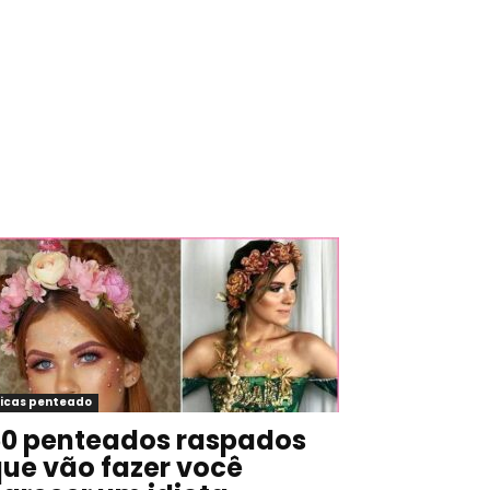
icas penteado
0 penteados raspados
ue vão fazer você