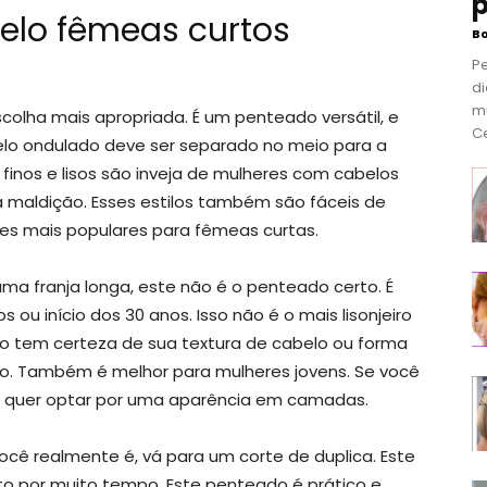
p
elo fêmeas curtos
B
P
di
m
colha mais apropriada. É um penteado versátil, e
Ce
elo ondulado deve ser separado no meio para a
inos e lisos são inveja de mulheres com cabelos
 maldição. Esses estilos também são fáceis de
ões mais populares para fêmeas curtas.
ma franja longa, este não é o penteado certo. É
 ou início dos 30 anos. Isso não é o mais lisonjeiro
ão tem certeza de sua textura de cabelo ou forma
o. Também é melhor para mulheres jovens. Se você
cê quer optar por uma aparência em camadas.
ocê realmente é, vá para um corte de duplica. Este
to por muito tempo. Este penteado é prático e