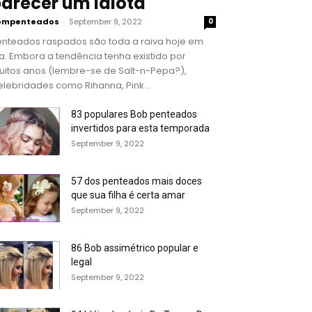
arecer um idiota
ompenteados
-
September 9, 2022
0
enteados raspados são toda a raiva hoje em
a. Embora a tendência tenha existido por
uitos anos (lembre-se de Salt-n-Pepa?),
lebridades como Rihanna, Pink...
83 populares Bob penteados
invertidos para esta temporada
September 9, 2022
57 dos penteados mais doces
que sua filha é certa amar
September 9, 2022
86 Bob assimétrico popular e
legal
September 9, 2022