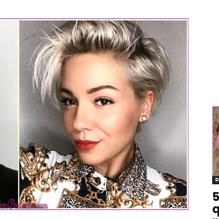
D
5
q