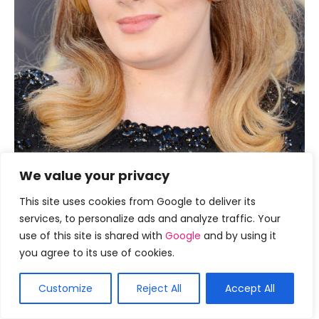
We value your privacy
This site uses cookies from Google to deliver its
services, to personalize ads and analyze traffic. Your
use of this site is shared with
Google
and by using it
you agree to its use of cookies.
Penteado trançado da coroa:
Customize
Reject All
Accept All