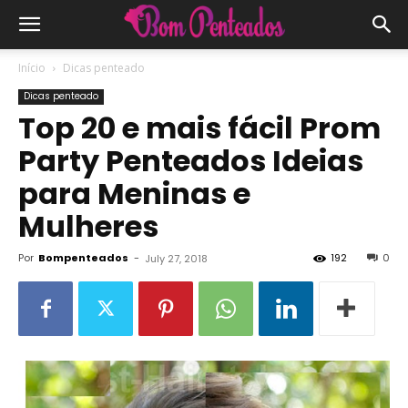
Início
Dicas penteado
Dicas penteado
Top 20 e mais fácil Prom
Party Penteados Ideias
para Meninas e
Mulheres
Por
Bompenteados
-
192
0
July 27, 2018