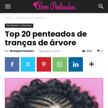
Início
Penteados Coloridos
Penteados Coloridos
Top 20 penteados de
tranças de árvore
Por
Bompenteados
-
556
0
February 2, 2019