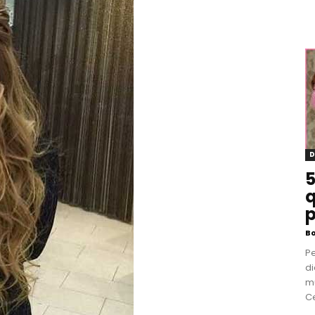
D
5
q
p
B
P
di
m
Ce