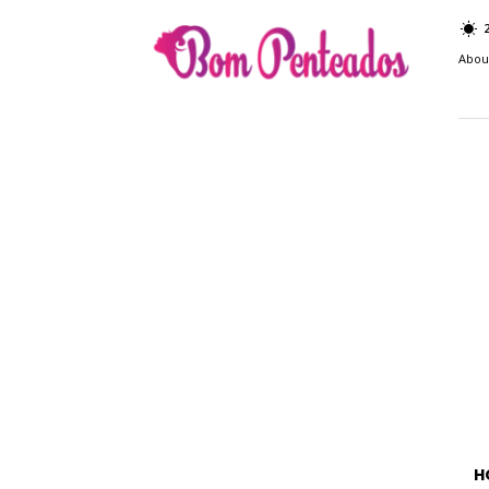
Bom
Penteados
Abou
H