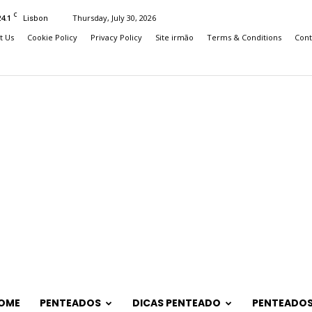
C
24.1
Thursday, July 30, 2026
Lisbon
t Us
Cookie Policy
Privacy Policy
Site irmão
Terms & Conditions
Cont
OME
PENTEADOS
DICAS PENTEADO
PENTEADOS