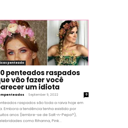
icas penteado
0 penteados raspados
ue vão fazer você
arecer um idiota
ompenteados
-
September 9, 2022
0
enteados raspados são toda a raiva hoje em
a. Embora a tendência tenha existido por
uitos anos (lembre-se de Salt-n-Pepa?),
lebridades como Rihanna, Pink...