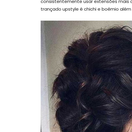
consistentemente usar extensões mais a
trançado upstyle é chichi e boêmio além 