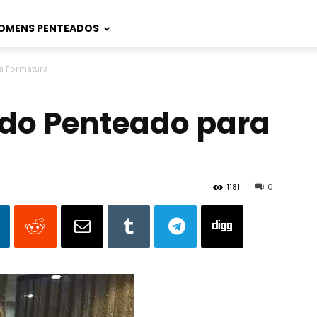
OMENS PENTEADOS
a Formatura
ado Penteado para
1181
0