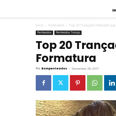
H
Início
Penteados
Top 20 Trançado Penteado par
Penteados
Penteados Trança
Top 20 Tranç
Formatura
Por
Bompenteados
-
December 28, 2017