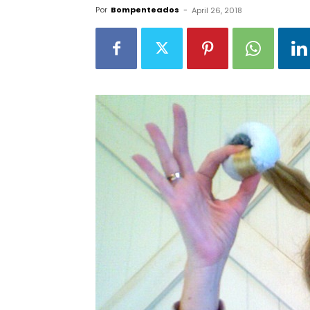
Por
Bompenteados
-
April 26, 2018