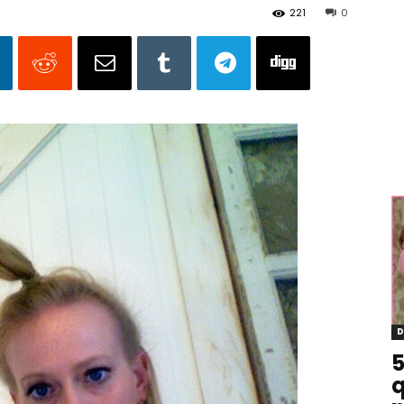
221
0
D
5
q