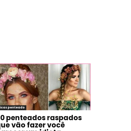
icas penteado
0 penteados raspados
ue vão fazer você