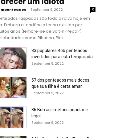
arecer um idiota
ompenteados
-
September 9, 2022
0
enteados raspados são toda a raiva hoje em
a. Embora a tendência tenha existido por
uitos anos (lembre-se de Salt-n-Pepa?),
lebridades como Rihanna, Pink...
83 populares Bob penteados
invertidos para esta temporada
September 9, 2022
57 dos penteados mais doces
que sua filha é certa amar
September 9, 2022
86 Bob assimétrico popular e
legal
September 9, 2022