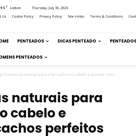
C
19.5
Thursday, July 30, 2026
Lisbon
t Us
Cookie Policy
Privacy Policy
Site irmão
Terms & Conditions
Cont
OME
PENTEADOS
DICAS PENTEADO
PENTEADOS
OMENS PENTEADOS
p 6 maneiras naturais para criar cachos no cabelo e acordar com...
s naturais para
o cabelo e
achos perfeitos