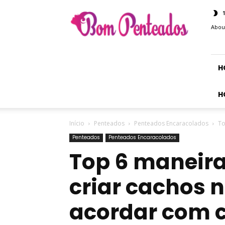
Bom
Penteados
Abou
H
H
Início
Penteados
Penteados Encaracolados
To
Penteados
Penteados Encaracolados
Top 6 maneira
criar cachos n
acordar com c