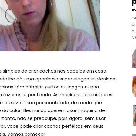
p
B
P
di
m
Ce
 e simples de criar cachos nos cabelos em casa.
o lhe dá uma aparência super elegante. Meninas
inas têm cabelos curtos ou longos, nunca
 fazer este penteado. As meninas e as mulheres
m beleza à sua personalidade, de modo que
 do calor. Eles nunca querem usar máquina de
rtanto, não se preocupe, pois agora, sem usar
r, você pode criar cachos perfeitos em seus
ceis. Vamos começar!