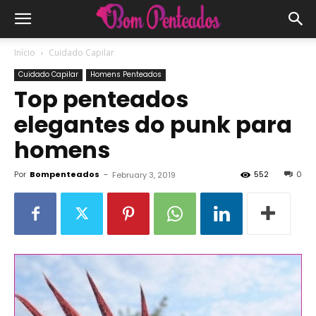
Início
Cuidado Capilar
Cuidado Capilar
Homens Penteados
Top penteados
elegantes do punk para
homens
Por
Bompenteados
-
552
0
February 3, 2019