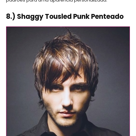
8.) Shaggy Tousled Punk Penteado