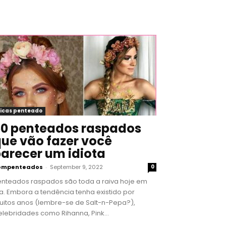
icas penteado
0 penteados raspados
ue vão fazer você
arecer um idiota
ompenteados
-
September 9, 2022
0
enteados raspados são toda a raiva hoje em
a. Embora a tendência tenha existido por
uitos anos (lembre-se de Salt-n-Pepa?),
lebridades como Rihanna, Pink...