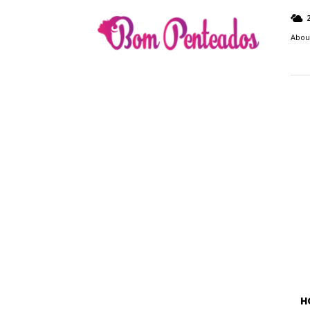
Bom
Penteados
Abou
H