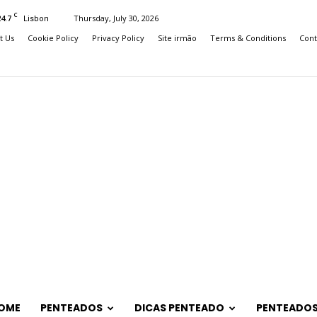
C
24.7
Thursday, July 30, 2026
Lisbon
t Us
Cookie Policy
Privacy Policy
Site irmão
Terms & Conditions
Cont
OME
PENTEADOS
DICAS PENTEADO
PENTEADOS