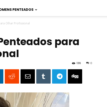
OMENS PENTEADOS
ra Olhar Profissional
Penteados para
onal
136
0