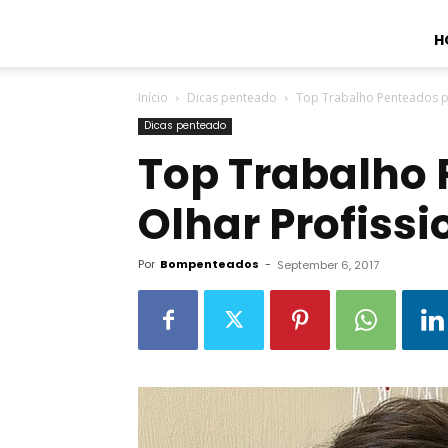
H
Início
Dicas penteado
Top Trabalho Penteados pa
Dicas penteado
Top Trabalho 
Olhar Profissi
Por
Bompenteados
-
September 6, 2017