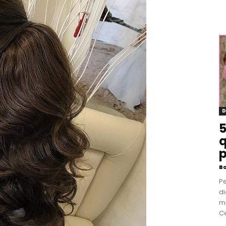
D
5
q
p
B
P
di
m
Ce