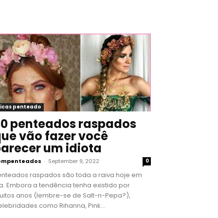
icas penteado
0 penteados raspados
ue vão fazer você
arecer um idiota
ompenteados
-
September 9, 2022
0
enteados raspados são toda a raiva hoje em
a. Embora a tendência tenha existido por
uitos anos (lembre-se de Salt-n-Pepa?),
lebridades como Rihanna, Pink...