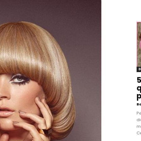
D
5
q
p
B
P
di
m
Ce