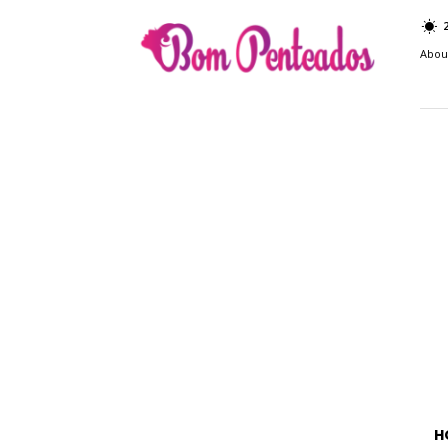
Bom
Penteados
Abou
H