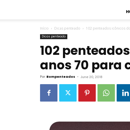
H
Início
Dicas penteado
102 penteados icônicos do
Dicas penteado
102 penteados
anos 70 para c
Por
Bompenteados
-
June 20, 2018