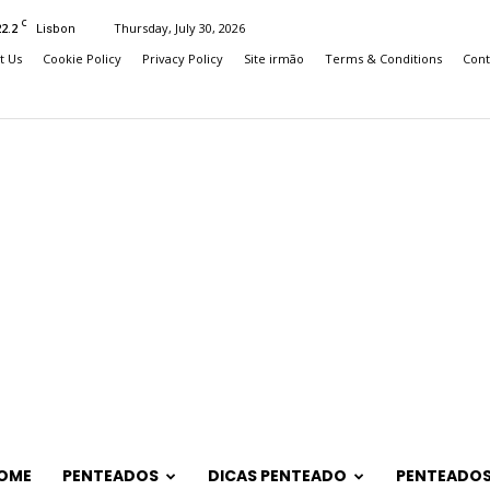
C
22.2
Thursday, July 30, 2026
Lisbon
t Us
Cookie Policy
Privacy Policy
Site irmão
Terms & Conditions
Cont
OME
PENTEADOS
DICAS PENTEADO
PENTEADOS