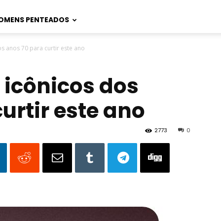
OMENS PENTEADOS
s anos 70 para curtir este ano
 icônicos dos
urtir este ano
2773
0