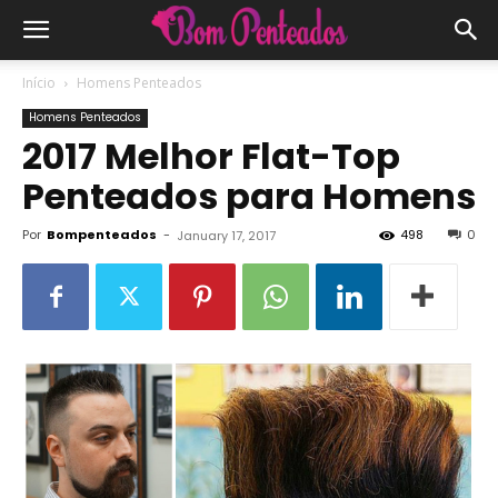
Início
Homens Penteados
Homens Penteados
2017 Melhor Flat-Top
Penteados para Homens
Por
Bompenteados
-
498
0
January 17, 2017