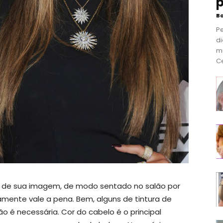
p
B
P
di
m
Ce
e de sua imagem, de modo sentado no salão por
amente vale a pena. Bem, alguns de tintura de
 é necessária. Cor do cabelo é o principal