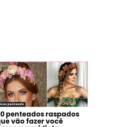
icas penteado
0 penteados raspados
ue vão fazer você