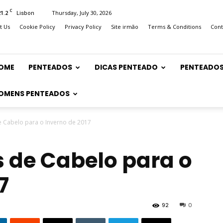
C
21.2
Thursday, July 30, 2026
Lisbon
t Us
Cookie Policy
Privacy Policy
Site irmão
Terms & Conditions
Cont
OME
PENTEADOS
DICAS PENTEADO
PENTEADOS
OMENS PENTEADOS
e Cabelo para o Inverno de 2017
s de Cabelo para o
7
92
0