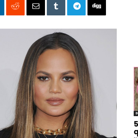
D
5
q