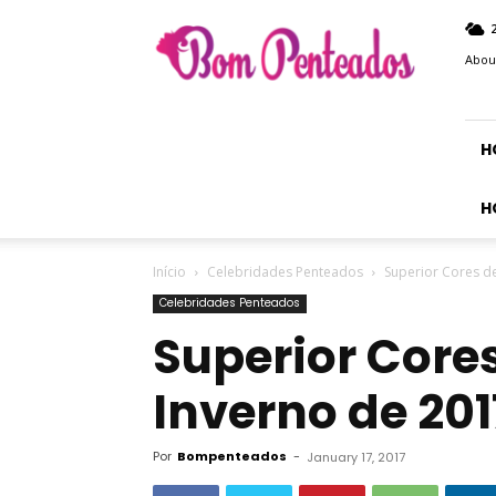
Bom
Penteados
Abou
H
H
Início
Celebridades Penteados
Superior Cores d
Celebridades Penteados
Superior Core
Inverno de 201
Por
Bompenteados
-
January 17, 2017