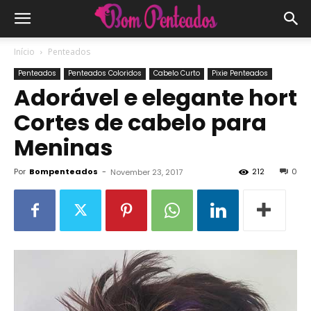
Início
Penteados
Penteados
Penteados Coloridos
Cabelo Curto
Pixie Penteados
Adorável e elegante hort
Cortes de cabelo para
Meninas
Por
Bompenteados
-
212
0
November 23, 2017