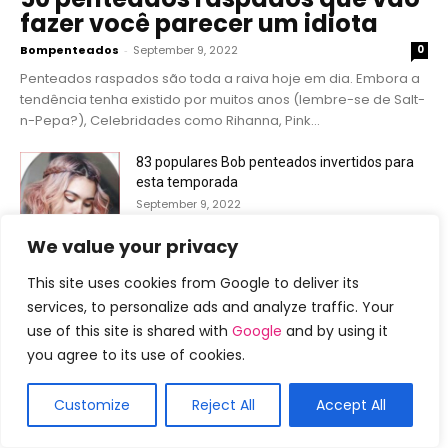
fazer você parecer um idiota
Bompenteados
-
September 9, 2022
0
Penteados raspados são toda a raiva hoje em dia. Embora a
tendência tenha existido por muitos anos (lembre-se de Salt-
n-Pepa?), Celebridades como Rihanna, Pink...
83 populares Bob penteados invertidos para
esta temporada
September 9, 2022
We value your privacy
57 dos penteados mais doces que sua filha é
certa amar
This site uses cookies from Google to deliver its
September 9, 2022
services, to personalize ads and analyze traffic. Your
use of this site is shared with
Google
and by using it
you agree to its use of cookies.
86 Bob assimétrico popular e legal
September 9, 2022
Customize
Reject All
Accept All