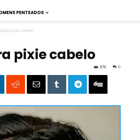
OMENS PENTEADOS
 para pixie cabelo
a pixie cabelo
373
0