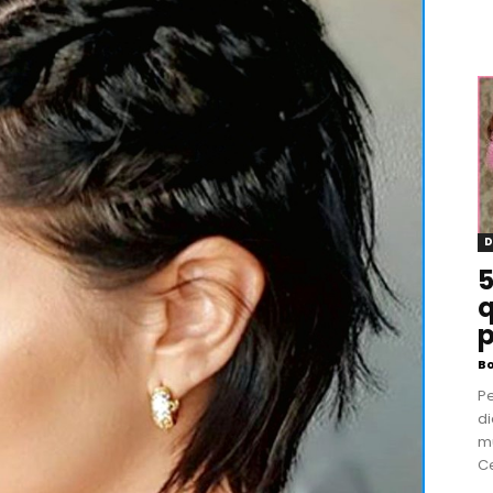
D
5
q
p
B
P
di
m
Ce