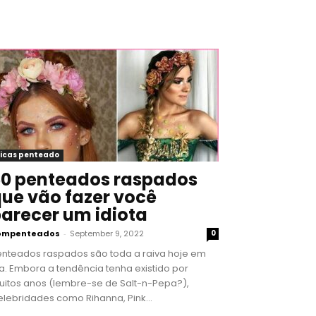
icas penteado
0 penteados raspados
ue vão fazer você
arecer um idiota
ompenteados
-
September 9, 2022
0
enteados raspados são toda a raiva hoje em
a. Embora a tendência tenha existido por
uitos anos (lembre-se de Salt-n-Pepa?),
lebridades como Rihanna, Pink...