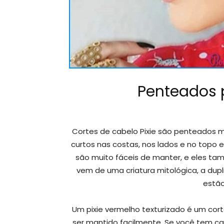
Penteados p
Cortes de cabelo Pixie são penteados mu
curtos nas costas, nos lados e no topo e
são muito fáceis de manter, e eles ta
vem de uma criatura mitológica, a dupli
estão
Um pixie vermelho texturizado é um corte
ser mantido facilmente. Se você tem cab