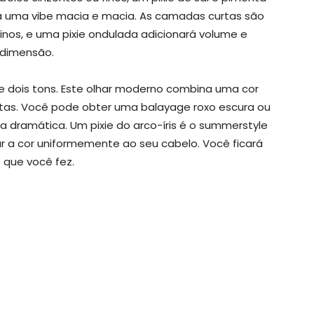
rá uma vibe macia e macia. As camadas curtas são
nos, e uma pixie ondulada adicionará volume e
dimensão.
 de dois tons. Este olhar moderno combina uma cor
stas. Você pode obter uma balayage roxo escura ou
a dramática. Um pixie do arco-íris é o summerstyle
ar a cor uniformemente ao seu cabelo. Você ficará
z que você fez.