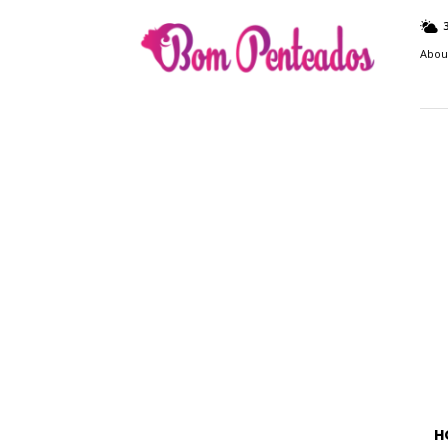
Bom
Penteados
Abou
H