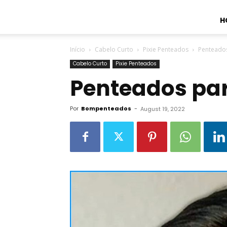
H
Início
Cabelo Curto
Pixie Penteados
Penteados
Cabelo Curto
Pixie Penteados
Penteados par
Por
Bompenteados
-
August 19, 2022