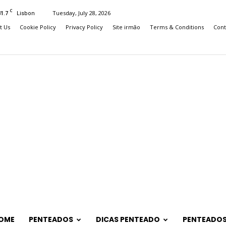
C
31.7
Tuesday, July 28, 2026
Lisbon
t Us
Cookie Policy
Privacy Policy
Site irmão
Terms & Conditions
Cont
OME
PENTEADOS
DICAS PENTEADO
PENTEADOS