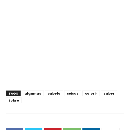
TAGS
algumas
cabelo
coisas
colorir
saber
Sobre