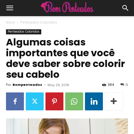
Início
Penteados Coloridos
Penteados Coloridos
Algumas coisas
importantes que você
deve saber sobre colorir
seu cabelo
Por
Bompenteados
-
384
0
May 29, 2018