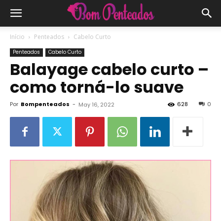
Início
Penteados
Cabelo Curto
Penteados
Cabelo Curto
Balayage cabelo curto –
como torná-lo suave
Por
Bompenteados
-
628
0
May 16, 2022