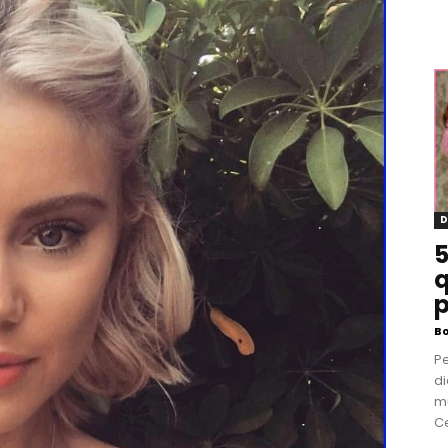
D
5
q
p
B
P
di
m
Ce