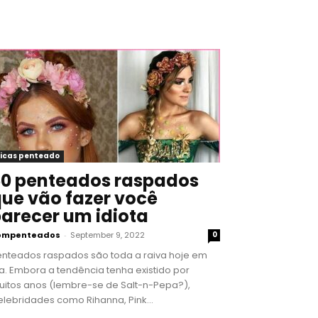
icas penteado
0 penteados raspados
ue vão fazer você
arecer um idiota
ompenteados
-
September 9, 2022
0
enteados raspados são toda a raiva hoje em
a. Embora a tendência tenha existido por
uitos anos (lembre-se de Salt-n-Pepa?),
lebridades como Rihanna, Pink...