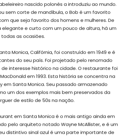
beleireiro nascido polonês a introduziu ao mundo.
u sem corte de mandíbula, o Bob é um favorito
 com que seja favorito dos homens e mulheres. De
a elegante e curto com um pouco de altura, há um
 todas as ocasiões.
anta Monica, Califórnia, foi construído em 1949 e é
tantes do seu país. Foi projetado pelo renomado
de interesse histórico na cidade. O restaurante foi
MacDonald em 1993. Esta história se concentra na
 Boy em Santa Monica. Seu passado armazenado
 como um dos exemplos mais bem preservados da
guer de estilo de 50s na nação.
aurant em Santa Monica é o mais antigo ainda em
ado pelo arquiteto notado Wayne McAllister, e é um
eu distintivo sinal azul é uma parte importante de