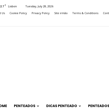
C
22.7
Tuesday, July 28, 2026
Lisbon
t Us
Cookie Policy
Privacy Policy
Site irmão
Terms & Conditions
Cont
OME
PENTEADOS
DICAS PENTEADO
PENTEADOS