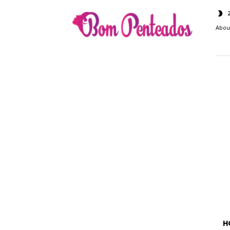
Bom
Penteados
Abou
H