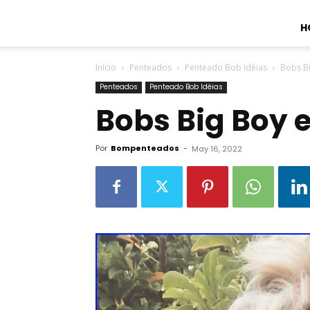
H
Início
Penteados
Penteado Bob Idéias
Bobs B
Penteados
Penteado Bob Idéias
Bobs Big Boy 
Por
Bompenteados
-
May 16, 2022