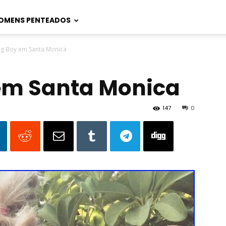
OMENS PENTEADOS
ig Boy em Santa Monica
em Santa Monica
147
0