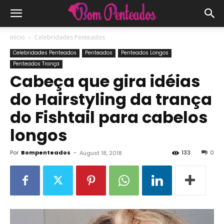
Início
Celebridades Penteados
Celebridades Penteados
Penteados
Penteados Longos
Penteados Trança
Cabeça que gira idéias
do Hairstyling da trança
do Fishtail para cabelos
longos
Por
Bompenteados
-
133
0
August 18, 2018