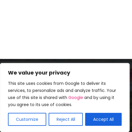
We value your privacy
Populares mais recentes
This site uses cookies from Google to deliver its
15 cortes de cabelo elegantes para
services, to personalize ads and analyze traffic. Your
mulheres acima de 50 anos
use of this site is shared with
Google
and by using it
Bompenteados
-
February 12, 2019
0
you agree to its use of cookies.
50 penteados para homens calvos
Customize
Reject All
Accept All
Bompenteados
-
May 8, 2018
3