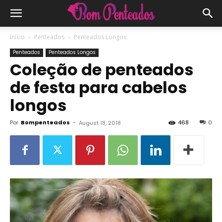
Início
Penteados
Penteados Longos
Penteados
Penteados Longos
Coleção de penteados
de festa para cabelos
longos
Por
Bompenteados
-
468
0
August 18, 2018