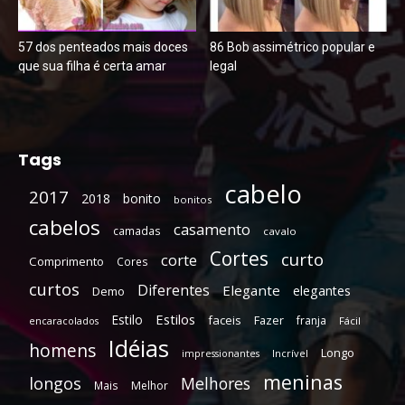
57 dos penteados mais doces
86 Bob assimétrico popular e
que sua filha é certa amar
legal
Tags
cabelo
2017
2018
bonito
bonitos
cabelos
casamento
camadas
cavalo
Cortes
curto
corte
Comprimento
Cores
curtos
Diferentes
Elegante
elegantes
Demo
Estilos
Estilo
faceis
Fazer
franja
encaracolados
Fácil
Idéias
homens
Longo
Incrível
impressionantes
meninas
longos
Melhores
Mais
Melhor