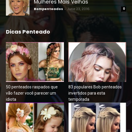
Mulheres Mais Velhas
Bompenteados
-
June 23, 2016
0
Dicas Penteado
50 penteados raspados que
83 populares Bob penteados
vão fazer você parecer um
invertidos para esta
idiota
temporada