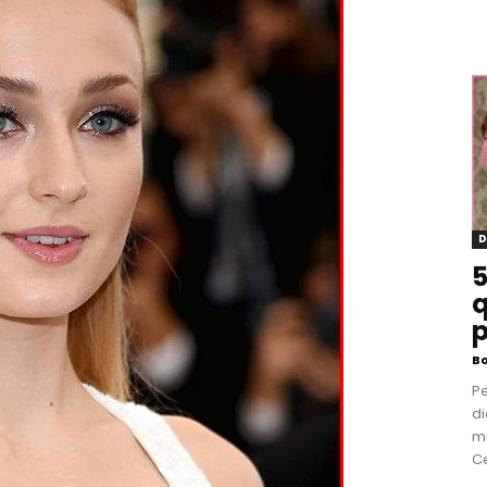
D
5
q
p
B
P
di
m
Ce