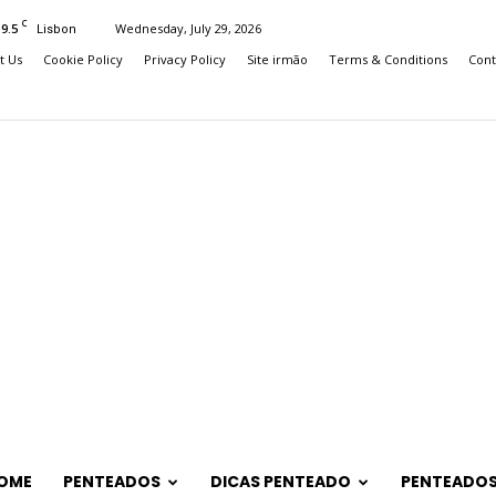
C
19.5
Wednesday, July 29, 2026
Lisbon
t Us
Cookie Policy
Privacy Policy
Site irmão
Terms & Conditions
Cont
OME
PENTEADOS
DICAS PENTEADO
PENTEADOS