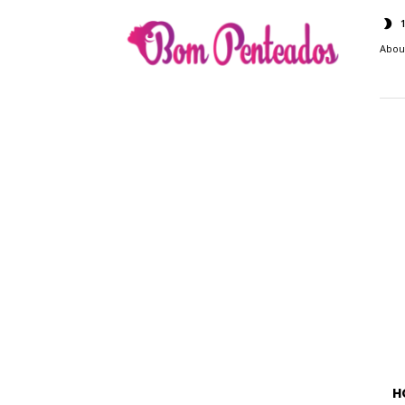
Bom
Penteados
Abou
H