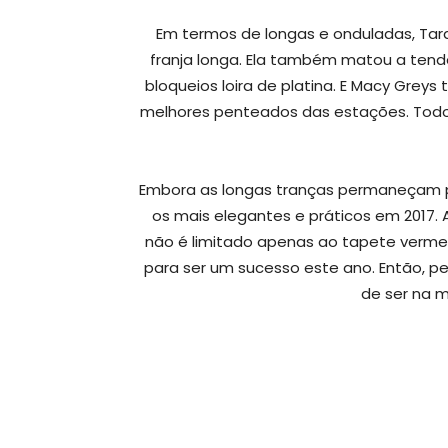
Em termos de longas e onduladas, Tara
franja longa. Ela também matou a tend
bloqueios loira de platina. E Macy Greys
melhores penteados das estações. Tod
Embora as longas tranças permaneçam p
os mais elegantes e práticos em 2017.
não é limitado apenas ao tapete vermel
para ser um sucesso este ano. Então, p
de ser na 