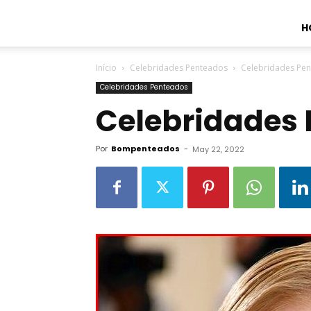
H
Início
Celebridades Penteados
Celebridades Pe
Celebridades Penteados
Celebridades 
Por
Bompenteados
-
May 22, 2022