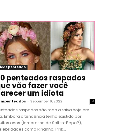
icas penteado
0 penteados raspados
ue vão fazer você
arecer um idiota
ompenteados
-
September 9, 2022
0
enteados raspados são toda a raiva hoje em
a. Embora a tendência tenha existido por
uitos anos (lembre-se de Salt-n-Pepa?),
lebridades como Rihanna, Pink...