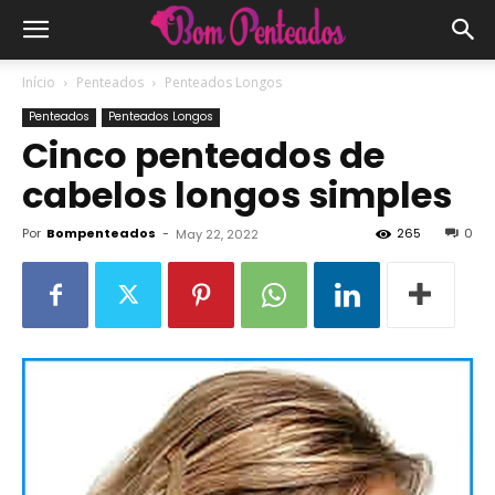
Início
Penteados
Penteados Longos
Penteados
Penteados Longos
Cinco penteados de
cabelos longos simples
Por
Bompenteados
-
265
0
May 22, 2022